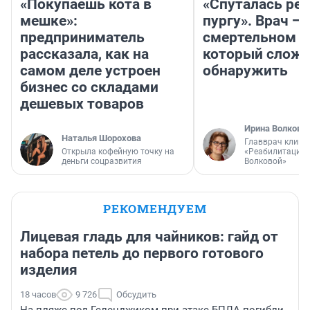
«Покупаешь кота в
«Спуталась реч
мешке»:
пургу». Врач — 
предприниматель
смертельном д
рассказала, как на
который слож
самом деле устроен
обнаружить
бизнес со складами
дешевых товаров
Ирина Волкова
Наталья Шорохова
Главврач клини
Открыла кофейную точку на
«Реабилитация 
деньги соцразвития
Волковой»
РЕКОМЕНДУЕМ
Лицевая гладь для чайников: гайд от
набора петель до первого готового
изделия
18 часов
9 726
Обсудить