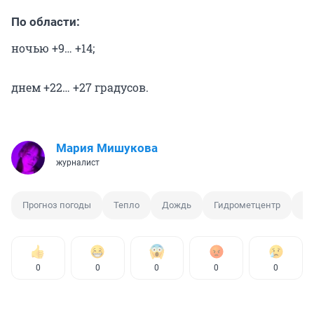
По области:
ночью +9… +14;
днем +22… +27 градусов.
Мария Мишукова
журналист
Прогноз погоды
Тепло
Дождь
Гидрометцентр
Гр
0
0
0
0
0