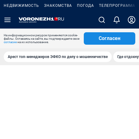
НЕДВИЖИМОСТЬ
ЗНАКОМСТВА
ПОГОДА
ТЕЛЕПРОГРАММА
На информационном ресурсе применяются cookie-
Согласен
файлы. Оставаясь на сайте, вы подтверждаете свое
согласие
на их использование.
Арест топ-менеджеров ЭФКО по делу о мошенничестве
Где отдохну