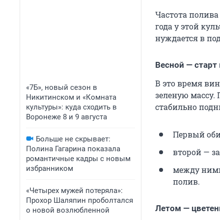
Частота полива 
года у этой кул
нуждается в по
Весной — старт
В это время ви
«7Б», новый сезон в
зеленую массу.
Никитинском и «Комната
стабильно под
культуры»: куда сходить в
Воронеже 8 и 9 августа
Первый оби
Больше не скрывает:
Полина Гагарина показала
второй — за
романтичные кадры с новым
избранником
между ними
полив.
«Четырех мужей потеряла»:
Прохор Шаляпин проболтался
Летом — цветен
о новой возлюбленной