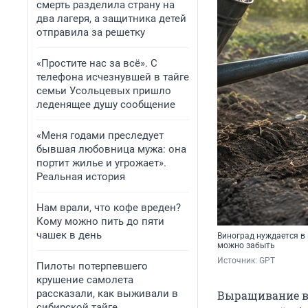
смерть разделила страну на
два лагеря, а защитника детей
отправила за решетку
«Простите нас за всё». С
телефона исчезнувшей в тайге
семьи Усольцевых пришло
леденящее душу сообщение
«Меня годами преследует
бывшая любовница мужа: она
портит жилье и угрожает».
Реальная история
Нам врали, что кофе вреден?
Кому можно пить до пяти
чашек в день
Виноград нуждается в
можно забыть
Источник: 
GPT
Пилоты потерпевшего
крушение самолета
рассказали, как выживали в
Выращивание ви
сибирской тайге