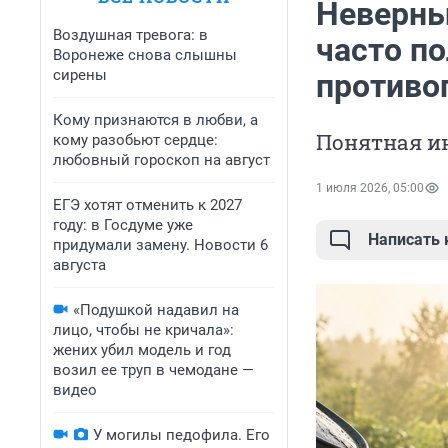
Неверный
Воздушная тревога: в
часто по
Воронеже снова слышны
сирены
противо
Кому признаются в любви, а
Понятная ин
кому разобьют сердце:
любовный гороскоп на август
1 июля 2026, 05:00
ЕГЭ хотят отменить к 2027
году: в Госдуме уже
Написать
придумали замену. Новости 6
августа
«Подушкой надавил на
лицо, чтобы не кричала»:
жених убил модель и год
возил ее труп в чемодане —
видео
У могилы педофила. Его