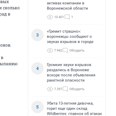
евых
активах компании в
и сколько
Воронежской области
рад в
10 401
1
«Гремит страшно»:
3
воронежцы сообщают о
звуках взрывов в городе
онов.
7 942
Обсудить
 в
осыпанию
Громкие звуки взрывов
4
раздались в Воронеже
вскоре после объявления
ракетной опасности
7 297
Обсудить
Убита 13-летняя девочка,
5
горит еще один склад
Wildberries: главное об атаках