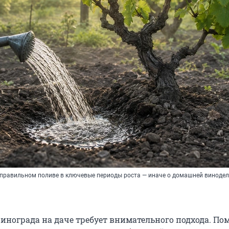
 правильном поливе в ключевые периоды роста — иначе о домашней виноде
нограда на даче требует внимательного подхода. По