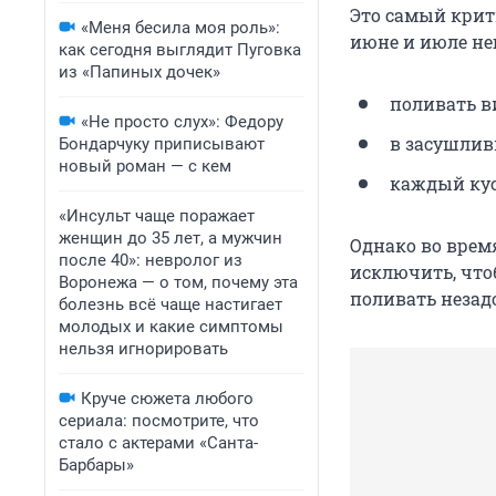
Это самый крит
«Меня бесила моя роль»:
июне и июле не
как сегодня выглядит Пуговка
из «Папиных дочек»
поливать в
«Не просто слух»: Федору
в засушлив
Бондарчуку приписывают
новый роман — с кем
каждый куст
«Инсульт чаще поражает
женщин до 35 лет, а мужчин
Однако во врем
после 40»: невролог из
исключить, что
Воронежа — о том, почему эта
поливать незадо
болезнь всё чаще настигает
молодых и какие симптомы
нельзя игнорировать
Круче сюжета любого
сериала: посмотрите, что
стало с актерами «Санта-
Барбары»