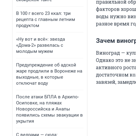
правильной обр
факторов хорош
В 100 г всего 23 ккал: три
воды нужно вин
рецепта с главным летним
разное время го
продуктом
«Ну вот и всё»: звезда
Зачем виног
«Дома-2» развелась с
молодым мужем
Виноград — кул
Однако это не з
Предупреждение об адской
активного роста
жаре продлили в Воронеже на
достаточном ко
выходные, в которые
завязей, замедл
отключат воду
После атаки БПЛА в Архипо-
Осиповке, на пляжах
Новороссийска и Анапы
появились схемы эвакуации в
укрытия
С ведрами — сюда: