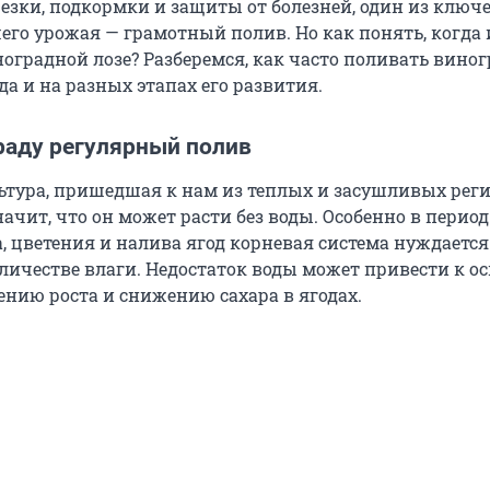
езки, подкормки и защиты от болезней, один из ключ
его урожая — грамотный полив. Но как понять, когда 
оградной лозе? Разберемся, как часто поливать виног
да и на разных этапах его развития.
раду регулярный полив
ьтура, пришедшая к нам из теплых и засушливых реги
начит, что он может расти без воды. Особенно в период
, цветения и налива ягод корневая система нуждается
личестве влаги. Недостаток воды может привести к 
ению роста и снижению сахара в ягодах.