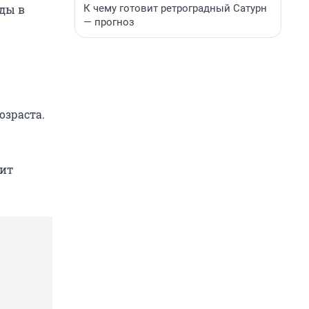
К чему готовит ретроградный Сатурн
ды в
— прогноз
озраста.
оит