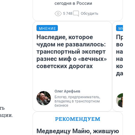
сегодня в России
5 748
Обсудить
МНЕНИЕ
МНЕНИ
Наследие, которое
Прода
чудом не развалилось:
возьм
транспортный эксперт
нам г
разнес миф о «вечных»
налог
советских дорогах
косне
даже 
Олег Арефьев
Блогер, предприниматель,
владелец в транспортном
бизнесе
ть
ации.
РЕКОМЕНДУЕМ
Медведицу Майю, жившую