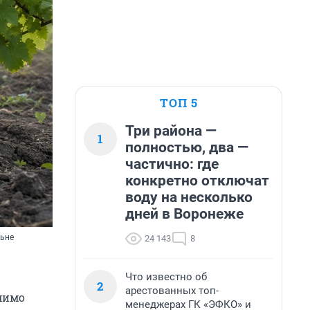
ТОП 5
Три района —
1
полностью, два —
частично: где
конкретно отключат
воду на несколько
дней в Воронеже
льне
24 143
8
Что известно об
2
арестованных топ-
мимо
менеджерах ГК «ЭФКО» и