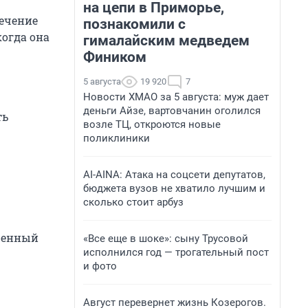
на цепи в Приморье,
течение
познакомили с
когда она
гималайским медведем
Фиником
5 августа
19 920
7
Новости ХМАО за 5 августа: муж дает
деньги Айзе, вартовчанин оголился
ть
возле ТЦ, откроются новые
поликлиники
AI-AINA: Атака на соцсети депутатов,
бюджета вузов не хватило лучшим и
сколько стоит арбуз
еренный
«Все еще в шоке»: сыну Трусовой
исполнился год — трогательный пост
и фото
Август перевернет жизнь Козерогов.