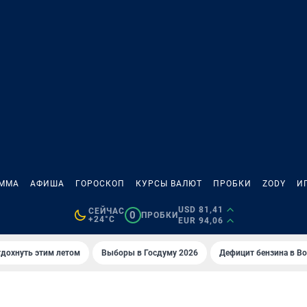
АММА
АФИША
ГОРОСКОП
КУРСЫ ВАЛЮТ
ПРОБКИ
ZODY
И
USD 81,41
СЕЙЧАС
0
ПРОБКИ
+24°C
EUR 94,06
тдохнуть этим летом
Выборы в Госдуму 2026
Дефицит бензина в В