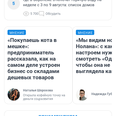
5
неделе с 3 по 9 августа: список домов
5 700
Обсудить
МНЕНИЕ
МНЕНИЕ
«Покупаешь кота в
«Мы видим нов
мешке»:
Нолана»: с как
предприниматель
настроем нужн
рассказала, как на
смотреть «Оди
самом деле устроен
чтобы она не
бизнес со складами
выглядела как
дешевых товаров
Наталья Шорохова
Надежда Губар
Открыла кофейную точку на
деньги соцразвития