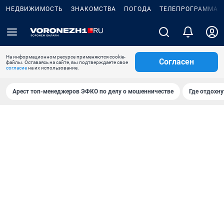
НЕДВИЖИМОСТЬ
ЗНАКОМСТВА
ПОГОДА
ТЕЛЕПРОГРАММА
На информационном ресурсе применяются cookie-
Согласен
файлы. Оставаясь на сайте, вы подтверждаете свое
согласие
на их использование.
Арест топ-менеджеров ЭФКО по делу о мошенничестве
Где отдохну