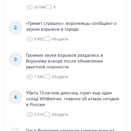
35 048
9
«Гремит страшно»: воронежцы сообщают о
2
звуках взрывов в городе
8 552
Обсудить
Громкие звуки взрывов раздались в
3
Воронеже вскоре после объявления
ракетной опасности
7 940
Обсудить
Убита 13-летняя девочка, горит еще один
4
склад Wildberries: главное об атаках сегодня
в России
6 319
Обсудить
Где в Воронеже отключат горячую воду на