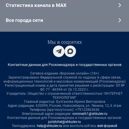
Статистика канала в MAX
Все города сети
Мы в соцсетях
Контактные данные для Роскомнадзора и государственных органов
Сетевое издание «Воронеж онлайн» (18+)
Зарегистрировано Федеральной службой по надзору в сфере связи,
информационных технологий и массовых коммуникаций (Роскомнадзор)
Регистрационный номер и дата принятия решения о регистрации: ЭЛ №
ФС 77 - 86594 от 26.12.2023 г.
Учредитель: Общество с ограниченной ответственностью "ИНТЕРНЕТ
ТЕХНОЛОГИИ"
Главный редактор: Булгакова Ирина Викторовна
Адрес редакции: 630099, Россия, Новосибирск, ул. Ленина, 12, 6 этаж
Телефоны (круглосуточно): +79122863636
Электронный адрес редакции:
voronezh1@shkulev.ru
Контактные данные для Роскомнадзора и государственных органов:
juristchel@shkulev.ru
Техподдержка:
help@shkulev.ru
или воспользуйтесь
веб-формой