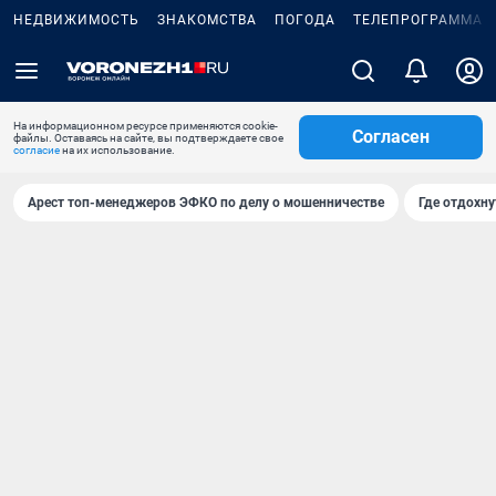
НЕДВИЖИМОСТЬ
ЗНАКОМСТВА
ПОГОДА
ТЕЛЕПРОГРАММА
На информационном ресурсе применяются cookie-
Согласен
файлы. Оставаясь на сайте, вы подтверждаете свое
согласие
на их использование.
Арест топ-менеджеров ЭФКО по делу о мошенничестве
Где отдохну