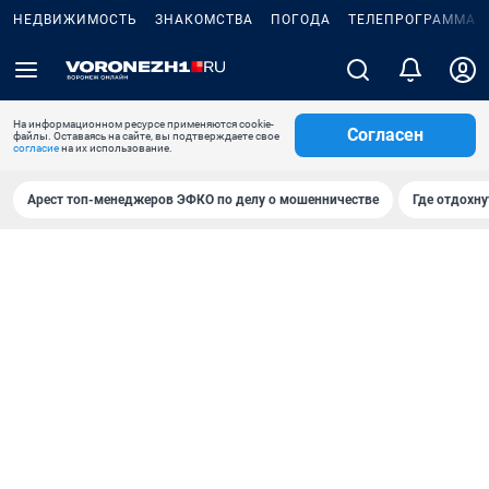
НЕДВИЖИМОСТЬ
ЗНАКОМСТВА
ПОГОДА
ТЕЛЕПРОГРАММА
На информационном ресурсе применяются cookie-
Согласен
файлы. Оставаясь на сайте, вы подтверждаете свое
согласие
на их использование.
Арест топ-менеджеров ЭФКО по делу о мошенничестве
Где отдохну