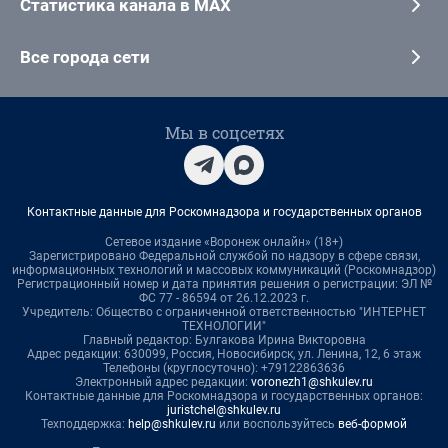
Статистика канала в MAX
Все города сети
Мы в соцсетях
Контактные данные для Роскомнадзора и государственных органов
Сетевое издание «Воронеж онлайн» (18+)
Зарегистрировано Федеральной службой по надзору в сфере связи,
информационных технологий и массовых коммуникаций (Роскомнадзор)
Регистрационный номер и дата принятия решения о регистрации: ЭЛ №
ФС 77 - 86594 от 26.12.2023 г.
Учредитель: Общество с ограниченной ответственностью "ИНТЕРНЕТ
ТЕХНОЛОГИИ"
Главный редактор: Булгакова Ирина Викторовна
Адрес редакции: 630099, Россия, Новосибирск, ул. Ленина, 12, 6 этаж
Телефоны (круглосуточно): +79122863636
Электронный адрес редакции:
voronezh1@shkulev.ru
Контактные данные для Роскомнадзора и государственных органов:
juristchel@shkulev.ru
Техподдержка:
help@shkulev.ru
или воспользуйтесь
веб-формой