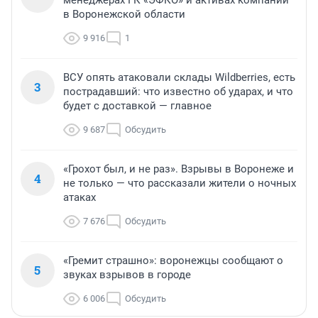
менеджерах ГК «ЭФКО» и активах компании
в Воронежской области
9 916
1
ВСУ опять атаковали склады Wildberries, есть
3
пострадавший: что известно об ударах, и что
будет с доставкой — главное
9 687
Обсудить
«Грохот был, и не раз». Взрывы в Воронеже и
4
не только — что рассказали жители о ночных
атаках
7 676
Обсудить
«Гремит страшно»: воронежцы сообщают о
5
звуках взрывов в городе
6 006
Обсудить