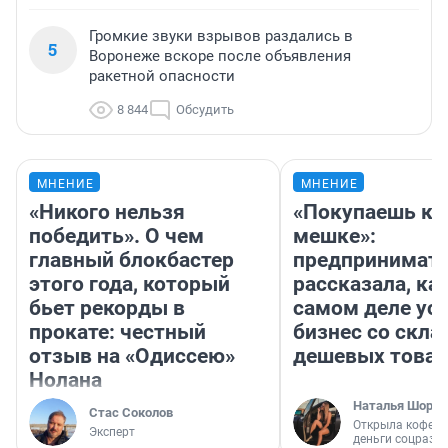
Громкие звуки взрывов раздались в
5
Воронеже вскоре после объявления
ракетной опасности
8 844
Обсудить
МНЕНИЕ
МНЕНИЕ
«Никого нельзя
«Покупаешь ко
победить». О чем
мешке»:
главный блокбастер
предпринимат
этого года, который
рассказала, как
бьет рекорды в
самом деле ус
прокате: честный
бизнес со скл
отзыв на «Одиссею»
дешевых това
Нолана
Наталья Шорох
Стас Соколов
Открыла кофейн
Эксперт
деньги соцразв