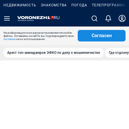
НЕДВИЖИМОСТЬ
ЗНАКОМСТВА
ПОГОДА
ТЕЛЕПРОГРАММА
На информационном ресурсе применяются cookie-
Согласен
файлы. Оставаясь на сайте, вы подтверждаете свое
согласие
на их использование.
Арест топ-менеджеров ЭФКО по делу о мошенничестве
Где отдохну