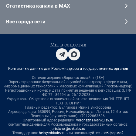
Статистика канала в MAX
Все города сети
Мы в соцсетях
Контактные данные для Роскомнадзора и государственных органов
Сетевое издание «Воронеж онлайн» (18+)
Зарегистрировано Федеральной службой по надзору в сфере связи,
информационных технологий и массовых коммуникаций (Роскомнадзор)
Регистрационный номер и дата принятия решения о регистрации: ЭЛ №
ФС 77 - 86594 от 26.12.2023 г.
Учредитель: Общество с ограниченной ответственностью "ИНТЕРНЕТ
ТЕХНОЛОГИИ"
Главный редактор: Булгакова Ирина Викторовна
Адрес редакции: 630099, Россия, Новосибирск, ул. Ленина, 12, 6 этаж
Телефоны (круглосуточно): +79122863636
Электронный адрес редакции:
voronezh1@shkulev.ru
Контактные данные для Роскомнадзора и государственных органов:
juristchel@shkulev.ru
Техподдержка:
help@shkulev.ru
или воспользуйтесь
веб-формой