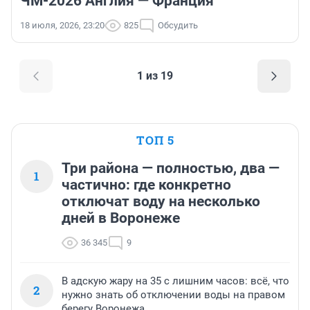
ЧМ-2026 Англия — Франция
18 июля, 2026, 23:20
825
Обсудить
1 из 19
ТОП 5
Три района — полностью, два —
1
частично: где конкретно
отключат воду на несколько
дней в Воронеже
36 345
9
В адскую жару на 35 с лишним часов: всё, что
2
нужно знать об отключении воды на правом
берегу Воронежа