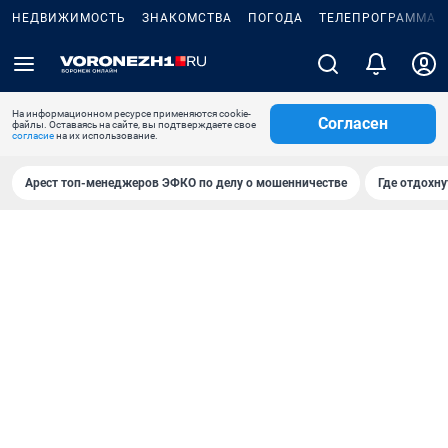
НЕДВИЖИМОСТЬ
ЗНАКОМСТВА
ПОГОДА
ТЕЛЕПРОГРАММА
На информационном ресурсе применяются cookie-
Согласен
файлы. Оставаясь на сайте, вы подтверждаете свое
согласие
на их использование.
Арест топ-менеджеров ЭФКО по делу о мошенничестве
Где отдохну