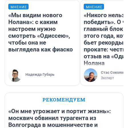
МНЕНИЕ
МНЕНИЕ
«Мы видим нового
«Никого нельз
Нолана»: с каким
победить». О ч
настроем нужно
главный блокб
смотреть «Одиссею»,
этого года, ко
чтобы она не
бьет рекорды 
выглядела как фиаско
прокате: честн
отзыв на «Оди
Нолана
Стас Соколов
Надежда Губарь
Эксперт
РЕКОМЕНДУЕМ
«Он мне угрожает и портит жизнь»:
москвич обвинил турагента из
Волгограда в мошенничестве и