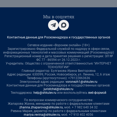
Мы в соцсетях
Контактные данные для Роскомнадзора и государственных органов
Сетевое издание «Воронеж онлайн» (18+)
Зарегистрировано Федеральной службой по надзору в сфере связи,
информационных технологий и массовых коммуникаций (Роскомнадзор)
Регистрационный номер и дата принятия решения о регистрации: ЭЛ №
ФС 77 - 86594 от 26.12.2023 г.
Учредитель: Общество с ограниченной ответственностью "ИНТЕРНЕТ
ТЕХНОЛОГИИ"
Главный редактор: Булгакова Ирина Викторовна
Адрес редакции: 630099, Россия, Новосибирск, ул. Ленина, 12, 6 этаж
Телефоны (круглосуточно): +79122863636
Электронный адрес редакции:
voronezh1@shkulev.ru
Контактные данные для Роскомнадзора и государственных органов:
juristchel@shkulev.ru
Техподдержка:
help@shkulev.ru
или воспользуйтесь
веб-формой
По вопросам коммерческого сотрудничества:
Жапарова Жанна, менеджер по работе с федеральными клиентами
zhanna.zhaparova@shkulev.ru
, моб. + 7 982 640 34 32
Ревина Мария, директор по работе с федеральными клиентами
mariya.revina@shkulev.ru
, моб. +7 910 402 4056