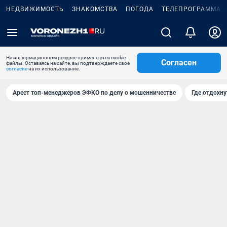
НЕДВИЖИМОСТЬ
ЗНАКОМСТВА
ПОГОДА
ТЕЛЕПРОГРАММА
На информационном ресурсе применяются cookie-
Согласен
файлы. Оставаясь на сайте, вы подтверждаете свое
согласие
на их использование.
Арест топ-менеджеров ЭФКО по делу о мошенничестве
Где отдохну