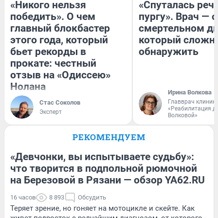
«Никого нельзя
«Спуталась речь
победить». О чем
пургу». Врач — о
главный блокбастер
смертельном ди
этого года, который
который сложн
бьет рекорды в
обнаружить
прокате: честный
отзыв на «Одиссею»
Нолана
Ирина Волкова
Главврач клиник
Стас Соколов
«Реабилитация д
Эксперт
Волковой»
РЕКОМЕНДУЕМ
«Девчонки, вы испытываете судьбу»:
что творится в подпольной рюмочной
на Березовой в Рязани — обзор YA62.RU
16 часов
8 893
Обсудить
Теряет зрение, но гоняет на мотоцикле и скейте. Как
живет подросток с редчайшим диагнозом, от которого