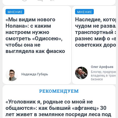
МНЕНИЕ
МНЕНИЕ
«Мы видим нового
Наследие, кото
Нолана»: с каким
чудом не разва
настроем нужно
транспортный э
смотреть «Одиссею»,
разнес миф о «
чтобы она не
советских доро
выглядела как фиаско
Олег Арефьев
Блогер, предприн
Надежда Губарь
владелец в тран
бизнесе
РЕКОМЕНДУЕМ
«Уголовник я, родные со мной не
общаются»: как бывший «афганец» 30
лет живет в землянке посреди леса под