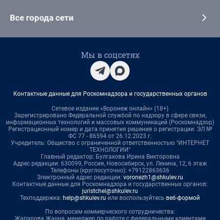
Все города сети
Мы в соцсетях
Контактные данные для Роскомнадзора и государственных органов
Сетевое издание «Воронеж онлайн» (18+)
Зарегистрировано Федеральной службой по надзору в сфере связи,
информационных технологий и массовых коммуникаций (Роскомнадзор)
Регистрационный номер и дата принятия решения о регистрации: ЭЛ №
ФС 77 - 86594 от 26.12.2023 г.
Учредитель: Общество с ограниченной ответственностью "ИНТЕРНЕТ
ТЕХНОЛОГИИ"
Главный редактор: Булгакова Ирина Викторовна
Адрес редакции: 630099, Россия, Новосибирск, ул. Ленина, 12, 6 этаж
Телефоны (круглосуточно): +79122863636
Электронный адрес редакции:
voronezh1@shkulev.ru
Контактные данные для Роскомнадзора и государственных органов:
juristchel@shkulev.ru
Техподдержка:
help@shkulev.ru
или воспользуйтесь
веб-формой
По вопросам коммерческого сотрудничества:
Жапарова Жанна, менеджер по работе с федеральными клиентами