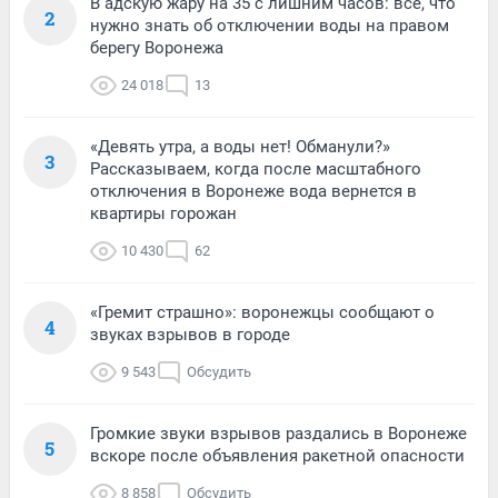
В адскую жару на 35 с лишним часов: всё, что
2
нужно знать об отключении воды на правом
берегу Воронежа
24 018
13
«Девять утра, а воды нет! Обманули?»
3
Рассказываем, когда после масштабного
отключения в Воронеже вода вернется в
квартиры горожан
10 430
62
«Гремит страшно»: воронежцы сообщают о
4
звуках взрывов в городе
9 543
Обсудить
Громкие звуки взрывов раздались в Воронеже
5
вскоре после объявления ракетной опасности
8 858
Обсудить