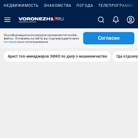
НЕДВИЖИМОСТЬ
ЗНАКОМСТВА
ПОГОДА
ТЕЛЕПРОГРАММА
На информационном ресурсе применяются cookie-
Согласен
файлы. Оставаясь на сайте, вы подтверждаете свое
согласие
на их использование.
Арест топ-менеджеров ЭФКО по делу о мошенничестве
Где отдохну