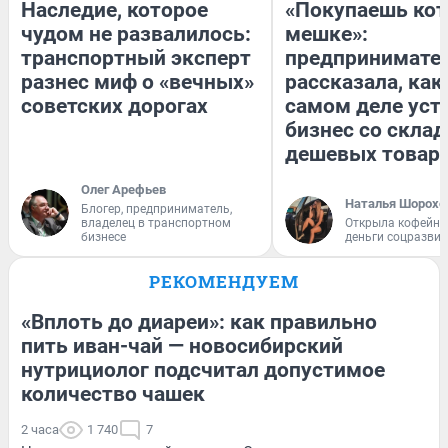
Наследие, которое
«Покупаешь кот
чудом не развалилось:
мешке»:
транспортный эксперт
предпринимате
разнес миф о «вечных»
рассказала, как
советских дорогах
самом деле уст
бизнес со скла
дешевых товар
Олег Арефьев
Наталья Шорохо
Блогер, предприниматель,
владелец в транспортном
Открыла кофейну
бизнесе
деньги соцразви
РЕКОМЕНДУЕМ
«Вплоть до диареи»: как правильно
пить иван-чай — новосибирский
нутрициолог подсчитал допустимое
количество чашек
2 часа
1 740
7