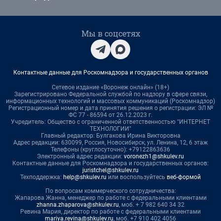
Мы в соцсетях
Контактные данные для Роскомнадзора и государственных органов
Сетевое издание «Воронеж онлайн» (18+)
Зарегистрировано Федеральной службой по надзору в сфере связи,
информационных технологий и массовых коммуникаций (Роскомнадзор)
Регистрационный номер и дата принятия решения о регистрации: ЭЛ №
ФС 77 - 86594 от 26.12.2023 г.
Учредитель: Общество с ограниченной ответственностью "ИНТЕРНЕТ
ТЕХНОЛОГИИ"
Главный редактор: Булгакова Ирина Викторовна
Адрес редакции: 630099, Россия, Новосибирск, ул. Ленина, 12, 6 этаж
Телефоны (круглосуточно): +79122863636
Электронный адрес редакции:
voronezh1@shkulev.ru
Контактные данные для Роскомнадзора и государственных органов:
juristchel@shkulev.ru
Техподдержка:
help@shkulev.ru
или воспользуйтесь
веб-формой
По вопросам коммерческого сотрудничества:
Жапарова Жанна, менеджер по работе с федеральными клиентами
zhanna.zhaparova@shkulev.ru
, моб. + 7 982 640 34 32
Ревина Мария, директор по работе с федеральными клиентами
mariya.revina@shkulev.ru
, моб. +7 910 402 4056