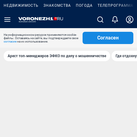
НЕДВИЖИМОСТЬ
ЗНАКОМСТВА
ПОГОДА
ТЕЛЕПРОГРАММА
На информационном ресурсе применяются cookie-
Согласен
файлы. Оставаясь на сайте, вы подтверждаете свое
согласие
на их использование.
Арест топ-менеджеров ЭФКО по делу о мошенничестве
Где отдохну