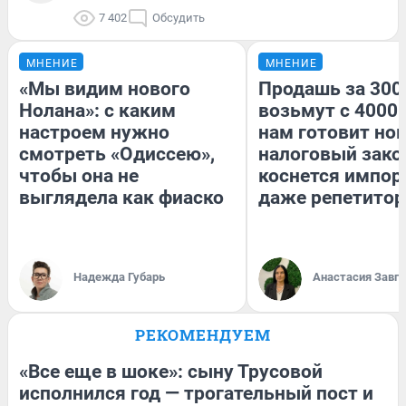
7 402
Обсудить
МНЕНИЕ
МНЕНИЕ
«Мы видим нового
Продашь за 3000
Нолана»: с каким
возьмут с 4000.
настроем нужно
нам готовит но
смотреть «Одиссею»,
налоговый зако
чтобы она не
коснется импор
выглядела как фиаско
даже репетитор
Надежда Губарь
Анастасия Завг
РЕКОМЕНДУЕМ
«Все еще в шоке»: сыну Трусовой
исполнился год — трогательный пост и