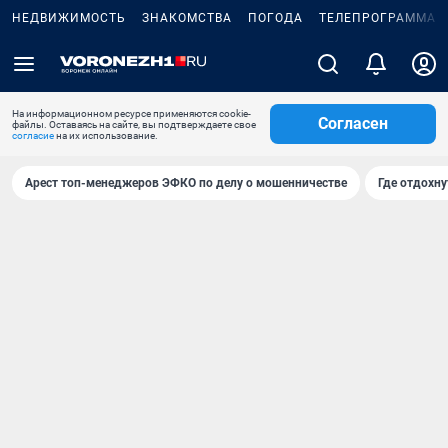
НЕДВИЖИМОСТЬ
ЗНАКОМСТВА
ПОГОДА
ТЕЛЕПРОГРАММА
На информационном ресурсе применяются cookie-
Согласен
файлы. Оставаясь на сайте, вы подтверждаете свое
согласие
на их использование.
Арест топ-менеджеров ЭФКО по делу о мошенничестве
Где отдохну