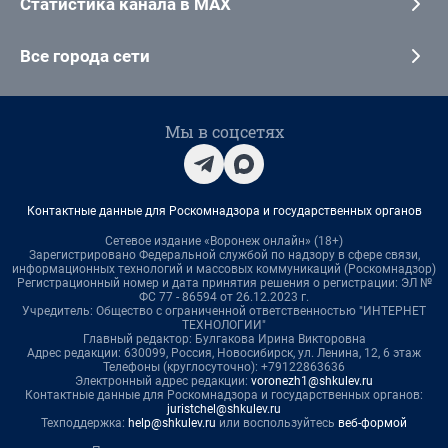
Статистика канала в MAX
Все города сети
Мы в соцсетях
Контактные данные для Роскомнадзора и государственных органов
Сетевое издание «Воронеж онлайн» (18+)
Зарегистрировано Федеральной службой по надзору в сфере связи,
информационных технологий и массовых коммуникаций (Роскомнадзор)
Регистрационный номер и дата принятия решения о регистрации: ЭЛ №
ФС 77 - 86594 от 26.12.2023 г.
Учредитель: Общество с ограниченной ответственностью "ИНТЕРНЕТ
ТЕХНОЛОГИИ"
Главный редактор: Булгакова Ирина Викторовна
Адрес редакции: 630099, Россия, Новосибирск, ул. Ленина, 12, 6 этаж
Телефоны (круглосуточно): +79122863636
Электронный адрес редакции:
voronezh1@shkulev.ru
Контактные данные для Роскомнадзора и государственных органов:
juristchel@shkulev.ru
Техподдержка:
help@shkulev.ru
или воспользуйтесь
веб-формой