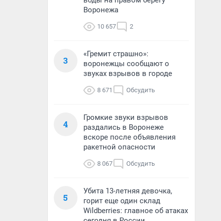
воды на правом берегу
Воронежа
10 657
2
«Гремит страшно»:
3
воронежцы сообщают о
звуках взрывов в городе
8 671
Обсудить
Громкие звуки взрывов
4
раздались в Воронеже
вскоре после объявления
ракетной опасности
8 067
Обсудить
Убита 13-летняя девочка,
5
горит еще один склад
Wildberries: главное об атаках
сегодня в России