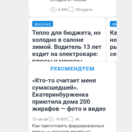
6 459
Обсудить
МНЕНИЕ
МНЕНИЕ
Тепло для бюджета, но
Кварти
холодно в салоне
но деш
зимой. Водитель 13 лет
рынок 
ездит на электрокаре:
сейчас
плюсы и минусы
РЕКОМЕНДУЕМ
«Кто-то считает меня
сумасшедшей».
Ек
Екатеринбурженка
Денис Дедюхин
ди
не
приютила дома 200
жирафов — фото и видео
15 часов
16 833
40
Как приготовить фаршированные
перцы — простой рецепт от