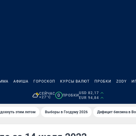
АММА
АФИША
ГОРОСКОП
КУРСЫ ВАЛЮТ
ПРОБКИ
ZODY
И
USD 82,17
СЕЙЧАС
0
ПРОБКИ
+27°C
EUR 94,84
тдохнуть этим летом
Выборы в Госдуму 2026
Дефицит бензина в В