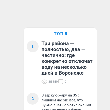
ТОП 5
Три района —
1
полностью, два —
частично: где
конкретно отключат
воду на несколько
дней в Воронеже
35 559
9
В адскую жару на 35 с
2
лишним часов: всё, что
нужно знать об отключении