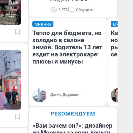
6 578
Обсудить
МНЕНИЕ
МНЕНИЕ
Тепло для бюджета, но
Кварти
холодно в салоне
но деш
зимой. Водитель 13 лет
рынок 
ездит на электрокаре:
сейчас
плюсы и минусы
Ек
Денис Дедюхин
ди
не
РЕКОМЕНДУЕМ
«Вам зачем он?»: дизайнер
из Москвы за свои деньги