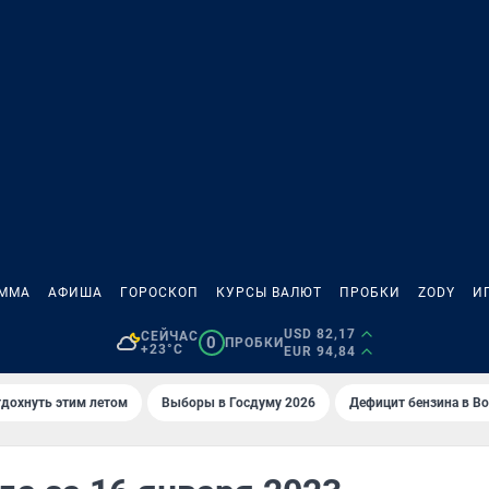
АММА
АФИША
ГОРОСКОП
КУРСЫ ВАЛЮТ
ПРОБКИ
ZODY
И
USD 82,17
СЕЙЧАС
0
ПРОБКИ
+23°C
EUR 94,84
тдохнуть этим летом
Выборы в Госдуму 2026
Дефицит бензина в В