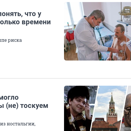
онять, что у
колько времени
ппе риска
могло
ы (не) тоскуем
из ностальгии,