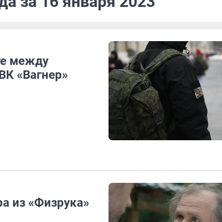
да за 16 января 2023
те между
ВК «Вагнер»
а из «Физрука»