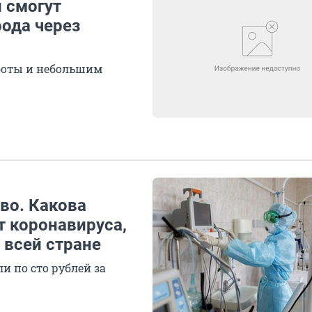
 смогут
рода через
боты и небольшим
во. Какова
т коронавируса,
 всей стране
и по сто рублей за