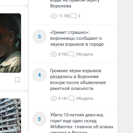
воды на правом берегу
Воронежа
11 785
3
«Гремит страшно»:
3
воронежцы сообщают о
звуках взрывов в городе
8 782
Обсудить
Громкие звуки взрывов
4
раздались в Воронеже
вскоре после объявления
ракетной опасности
8 181
Обсудить
Убита 13-летняя девочка,
5
горит еще один склад
Wildberries: главное об атаках
сегодня в России