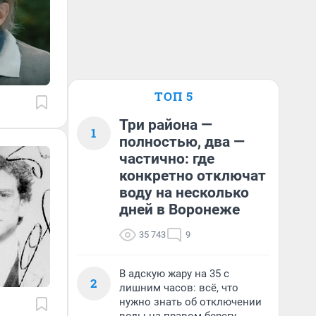
ТОП 5
Три района —
1
полностью, два —
частично: где
конкретно отключат
воду на несколько
дней в Воронеже
35 743
9
В адскую жару на 35 с
2
лишним часов: всё, что
нужно знать об отключении