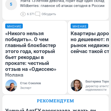
Убита 13-летняя девочка, горит еще один склад
5
Wildberries: главное об атаках сегодня в России
6 371
Обсудить
МНЕНИЕ
МНЕНИЕ
«Никого нельзя
Квартиры доро
победить». О чем
но дешевеют: п
главный блокбастер
рынок недвижи
этого года, который
сейчас такой с
бьет рекорды в
прокате: честный
отзыв на «Одиссею»
Нолана
Екатерина Тороп
Стас Соколов
директор агентст
Эксперт
недвижимости
РЕКОМЕНДУЕМ
Ученый АлтГУ рассказала, ждать ли