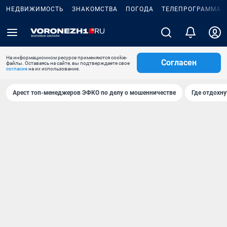
НЕДВИЖИМОСТЬ
ЗНАКОМСТВА
ПОГОДА
ТЕЛЕПРОГРАММА
На информационном ресурсе применяются cookie-
Согласен
файлы. Оставаясь на сайте, вы подтверждаете свое
согласие
на их использование.
Арест топ-менеджеров ЭФКО по делу о мошенничестве
Где отдохну