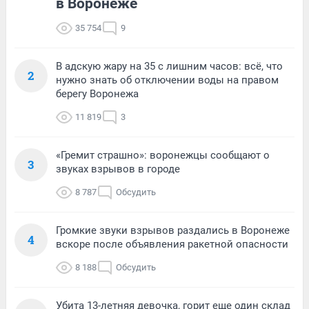
в Воронеже
35 754
9
В адскую жару на 35 с лишним часов: всё, что
2
нужно знать об отключении воды на правом
берегу Воронежа
11 819
3
«Гремит страшно»: воронежцы сообщают о
3
звуках взрывов в городе
8 787
Обсудить
Громкие звуки взрывов раздались в Воронеже
4
вскоре после объявления ракетной опасности
8 188
Обсудить
Убита 13-летняя девочка, горит еще один склад