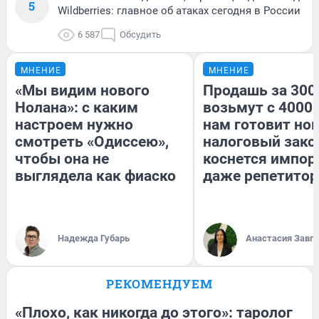
5
Wildberries: главное об атаках сегодня в России
6 587
Обсудить
МНЕНИЕ
МНЕНИЕ
«Мы видим нового
Продашь за 3000
Нолана»: с каким
возьмут с 4000.
настроем нужно
нам готовит но
смотреть «Одиссею»,
налоговый зако
чтобы она не
коснется импор
выглядела как фиаско
даже репетитор
Надежда Губарь
Анастасия Завг
РЕКОМЕНДУЕМ
«Плохо, как никогда до этого»: таролог