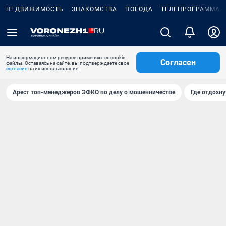
НЕДВИЖИМОСТЬ
ЗНАКОМСТВА
ПОГОДА
ТЕЛЕПРОГРАММА
На информационном ресурсе применяются cookie-
Согласен
файлы. Оставаясь на сайте, вы подтверждаете свое
согласие
на их использование.
Арест топ-менеджеров ЭФКО по делу о мошенничестве
Где отдохну