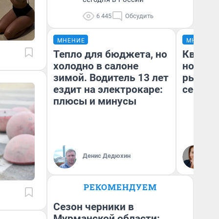
6 445
Обсудить
МНЕНИЕ
МНЕНИЕ
Тепло для бюджета, но
Кварти
холодно в салоне
но деш
зимой. Водитель 13 лет
рынок 
ездит на электрокаре:
сейчас
плюсы и минусы
Ек
Денис Дедюхин
ди
не
РЕКОМЕНДУЕМ
Сезон черники в
Мурманской области: