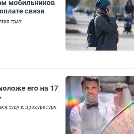
ам мобильников
оплате связи
шних трат
оложе его на 17
ь
ся суду и прокуратуре