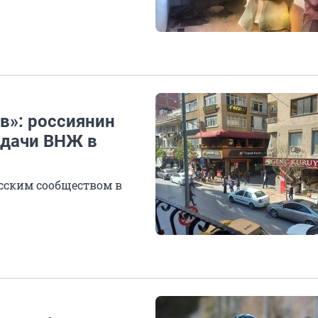
ов»: россиянин
ыдачи ВНЖ в
усским сообществом в