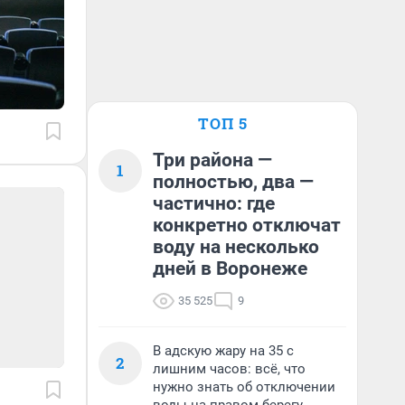
ТОП 5
Три района —
1
полностью, два —
частично: где
конкретно отключат
воду на несколько
дней в Воронеже
35 525
9
В адскую жару на 35 с
2
лишним часов: всё, что
нужно знать об отключении