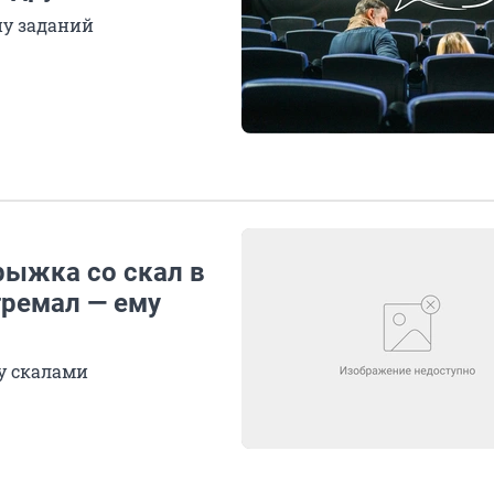
ну заданий
рыжка со скал в
тремал — ему
у скалами