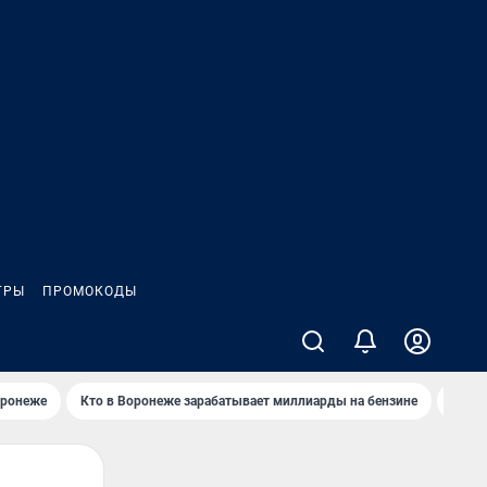
ГРЫ
ПРОМОКОДЫ
оронеже
Кто в Воронеже зарабатывает миллиарды на бензине
Где в