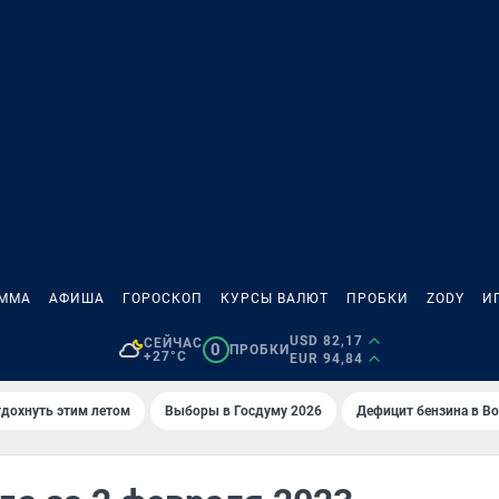
АММА
АФИША
ГОРОСКОП
КУРСЫ ВАЛЮТ
ПРОБКИ
ZODY
И
USD 82,17
СЕЙЧАС
0
ПРОБКИ
+27°C
EUR 94,84
тдохнуть этим летом
Выборы в Госдуму 2026
Дефицит бензина в В