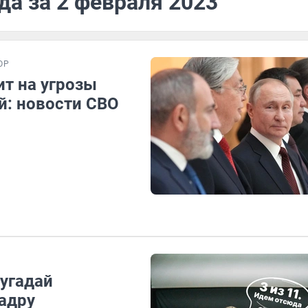
да за 2 февраля 2023
ОР
ит на угрозы
й: новости СВО
 угадай
адру