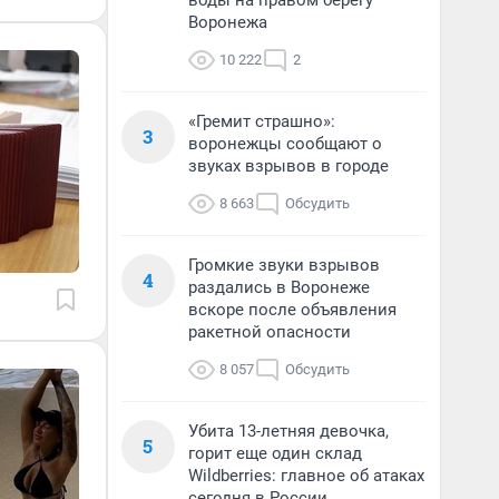
воды на правом берегу
Воронежа
10 222
2
«Гремит страшно»:
3
воронежцы сообщают о
звуках взрывов в городе
8 663
Обсудить
Громкие звуки взрывов
4
раздались в Воронеже
вскоре после объявления
ракетной опасности
8 057
Обсудить
Убита 13-летняя девочка,
5
горит еще один склад
Wildberries: главное об атаках
сегодня в России