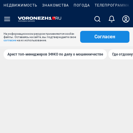
НЕДВИЖИМОСТЬ
ЗНАКОМСТВА
ПОГОДА
ТЕЛЕПРОГРАММА
На информационном ресурсе применяются cookie-
Согласен
файлы. Оставаясь на сайте, вы подтверждаете свое
согласие
на их использование.
Арест топ-менеджеров ЭФКО по делу о мошенничестве
Где отдохну