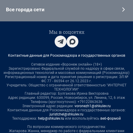
Все города сети
Мы в соцсетях
Контактные данные для Роскомнадзора и государственных органов
Сетевое издание «Воронеж онлайн» (18+)
Зарегистрировано Федеральной службой по надзору в сфере связи,
информационных технологий и массовых коммуникаций (Роскомнадзор)
Регистрационный номер и дата принятия решения о регистрации: ЭЛ №
ФС 77 - 86594 от 26.12.2023 г.
Учредитель: Общество с ограниченной ответственностью "ИНТЕРНЕТ
ТЕХНОЛОГИИ"
Главный редактор: Булгакова Ирина Викторовна
Адрес редакции: 630099, Россия, Новосибирск, ул. Ленина, 12, 6 этаж
Телефоны (круглосуточно): +79122863636
Электронный адрес редакции:
voronezh1@shkulev.ru
Контактные данные для Роскомнадзора и государственных органов:
juristchel@shkulev.ru
Техподдержка:
help@shkulev.ru
или воспользуйтесь
веб-формой
По вопросам коммерческого сотрудничества:
Жапарова Жанна, менеджер по работе с федеральными клиентами