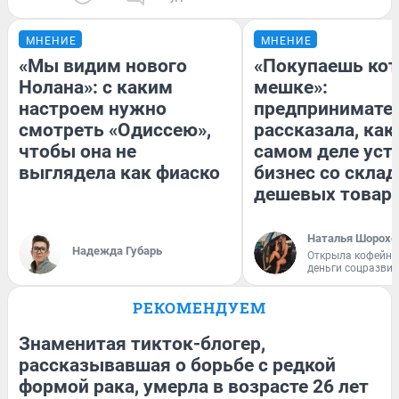
МНЕНИЕ
МНЕНИЕ
«Мы видим нового
«Покупаешь кот
Нолана»: с каким
мешке»:
настроем нужно
предпринимате
смотреть «Одиссею»,
рассказала, как
чтобы она не
самом деле уст
выглядела как фиаско
бизнес со скла
дешевых товар
Наталья Шорохо
Надежда Губарь
Открыла кофейну
деньги соцразви
РЕКОМЕНДУЕМ
Знаменитая тикток-блогер,
рассказывавшая о борьбе с редкой
формой рака, умерла в возрасте 26 лет