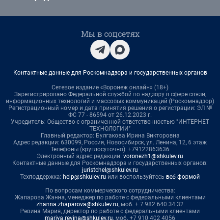
Мы в соцсетях
Контактные данные для Роскомнадзора и государственных органов
Сетевое издание «Воронеж онлайн» (18+)
Зарегистрировано Федеральной службой по надзору в сфере связи,
информационных технологий и массовых коммуникаций (Роскомнадзор)
Регистрационный номер и дата принятия решения о регистрации: ЭЛ №
ФС 77 - 86594 от 26.12.2023 г.
Учредитель: Общество с ограниченной ответственностью "ИНТЕРНЕТ
ТЕХНОЛОГИИ"
Главный редактор: Булгакова Ирина Викторовна
Адрес редакции: 630099, Россия, Новосибирск, ул. Ленина, 12, 6 этаж
Телефоны (круглосуточно): +79122863636
Электронный адрес редакции:
voronezh1@shkulev.ru
Контактные данные для Роскомнадзора и государственных органов:
juristchel@shkulev.ru
Техподдержка:
help@shkulev.ru
или воспользуйтесь
веб-формой
По вопросам коммерческого сотрудничества:
Жапарова Жанна, менеджер по работе с федеральными клиентами
zhanna.zhaparova@shkulev.ru
, моб. + 7 982 640 34 32
Ревина Мария, директор по работе с федеральными клиентами
mariya.revina@shkulev.ru
, моб. +7 910 402 4056