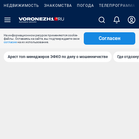
НЕДВИЖИМОСТЬ
ЗНАКОМСТВА
ПОГОДА
ТЕЛЕПРОГРАММА
На информационном ресурсе применяются cookie-
Согласен
файлы. Оставаясь на сайте, вы подтверждаете свое
согласие
на их использование.
Арест топ-менеджеров ЭФКО по делу о мошенничестве
Где отдохну