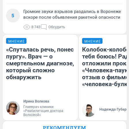
Громкие звуки взрывов раздались в Воронеже
5
вскоре после объявления ракетной опасности
8 743
Обсудить
МНЕНИЕ
МНЕНИЕ
«Спуталась речь, понес
Колобок-колобо
пургу». Врач — о
тебя боюсь! Рад
смертельном диагнозе,
отложили прок
который сложно
«Человека-паук
обнаружить
отзыв о фильме
«человека-булк
Ирина Волкова
Главврач клиники
Надежда Губарь
«Реабилитация доктора
Волковой»
РЕКОМЕНДУЕМ