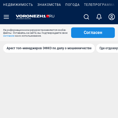
НЕДВИЖИМОСТЬ
ЗНАКОМСТВА
ПОГОДА
ТЕЛЕПРОГРАММА
На информационном ресурсе применяются cookie-
Согласен
файлы. Оставаясь на сайте, вы подтверждаете свое
согласие
на их использование.
Арест топ-менеджеров ЭФКО по делу о мошенничестве
Где отдохну