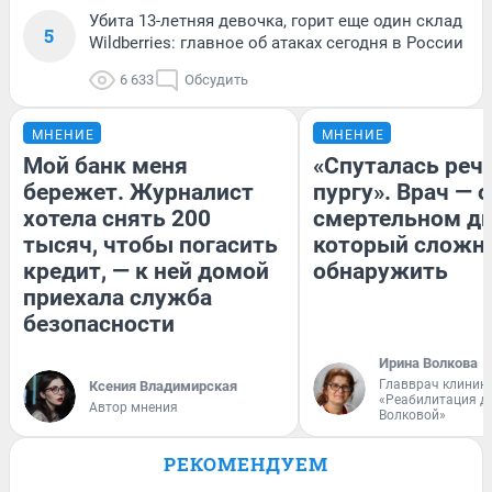
Убита 13-летняя девочка, горит еще один склад
5
Wildberries: главное об атаках сегодня в России
6 633
Обсудить
МНЕНИЕ
МНЕНИЕ
Мой банк меня
«Спуталась речь
бережет. Журналист
пургу». Врач — о
хотела снять 200
смертельном ди
тысяч, чтобы погасить
который сложн
кредит, — к ней домой
обнаружить
приехала служба
безопасности
Ирина Волкова
Главврач клиник
Ксения Владимирская
«Реабилитация д
Автор мнения
Волковой»
РЕКОМЕНДУЕМ