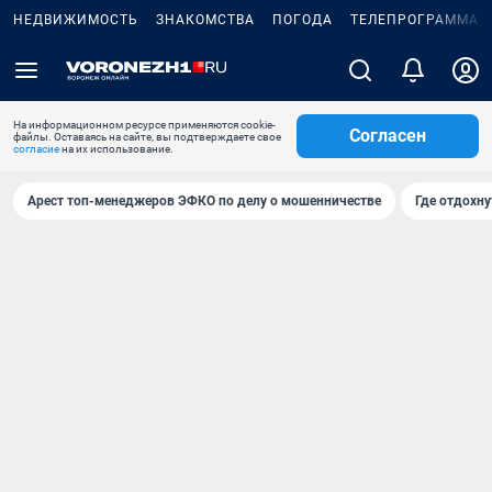
НЕДВИЖИМОСТЬ
ЗНАКОМСТВА
ПОГОДА
ТЕЛЕПРОГРАММА
На информационном ресурсе применяются cookie-
Согласен
файлы. Оставаясь на сайте, вы подтверждаете свое
согласие
на их использование.
Арест топ-менеджеров ЭФКО по делу о мошенничестве
Где отдохну