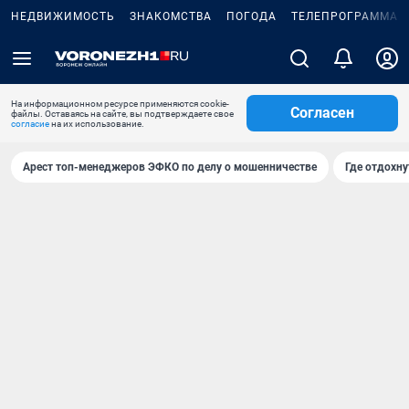
НЕДВИЖИМОСТЬ
ЗНАКОМСТВА
ПОГОДА
ТЕЛЕПРОГРАММА
На информационном ресурсе применяются cookie-
Согласен
файлы. Оставаясь на сайте, вы подтверждаете свое
согласие
на их использование.
Арест топ-менеджеров ЭФКО по делу о мошенничестве
Где отдохну