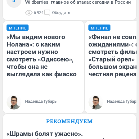
5
Wildberries: главное об атаках сегодня в России
6 924
Обсудить
МНЕНИЕ
МНЕНИЕ
«Мы видим нового
«Финал не совпа
Нолана»: с каким
ожиданиями»: с
настроем нужно
смотреть филь
смотреть «Одиссею»,
«Старый орел» 
чтобы она не
большом экран
выглядела как фиаско
честная реценз
Надежда Губарь
Надежда Губарь
РЕКОМЕНДУЕМ
«Шрамы болят ужасно».