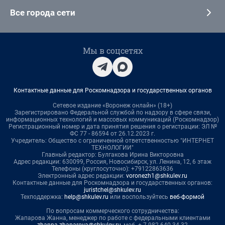
Все города сети
Мы в соцсетях
Контактные данные для Роскомнадзора и государственных органов
Сетевое издание «Воронеж онлайн» (18+)
Зарегистрировано Федеральной службой по надзору в сфере связи,
информационных технологий и массовых коммуникаций (Роскомнадзор)
Регистрационный номер и дата принятия решения о регистрации: ЭЛ №
ФС 77 - 86594 от 26.12.2023 г.
Учредитель: Общество с ограниченной ответственностью "ИНТЕРНЕТ
ТЕХНОЛОГИИ"
Главный редактор: Булгакова Ирина Викторовна
Адрес редакции: 630099, Россия, Новосибирск, ул. Ленина, 12, 6 этаж
Телефоны (круглосуточно): +79122863636
Электронный адрес редакции:
voronezh1@shkulev.ru
Контактные данные для Роскомнадзора и государственных органов:
juristchel@shkulev.ru
Техподдержка:
help@shkulev.ru
или воспользуйтесь
веб-формой
По вопросам коммерческого сотрудничества:
Жапарова Жанна, менеджер по работе с федеральными клиентами
zhanna.zhaparova@shkulev.ru
, моб. + 7 982 640 34 32