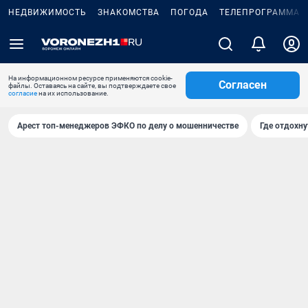
НЕДВИЖИМОСТЬ
ЗНАКОМСТВА
ПОГОДА
ТЕЛЕПРОГРАММА
На информационном ресурсе применяются cookie-
Согласен
файлы. Оставаясь на сайте, вы подтверждаете свое
согласие
на их использование.
Арест топ-менеджеров ЭФКО по делу о мошенничестве
Где отдохну