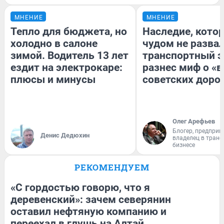
МНЕНИЕ
МНЕНИЕ
Тепло для бюджета, но
Наследие, кото
холодно в салоне
чудом не разва
зимой. Водитель 13 лет
транспортный э
ездит на электрокаре:
разнес миф о «
плюсы и минусы
советских доро
Олег Арефьев
Блогер, предприн
Денис Дедюхин
владелец в тран
бизнесе
РЕКОМЕНДУЕМ
«С гордостью говорю, что я
деревенский»: зачем северянин
оставил нефтяную компанию и
переехал в глушь на Алтай