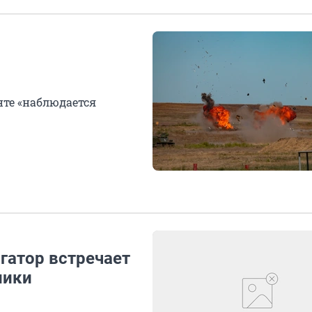
нте «наблюдается
игатор встречает
ники