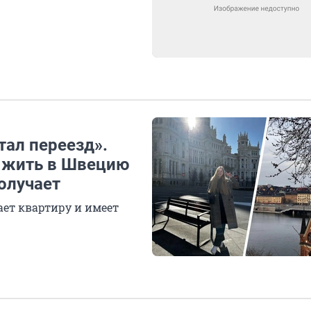
тал переезд».
а жить в Швецию
получает
ает квартиру и имеет