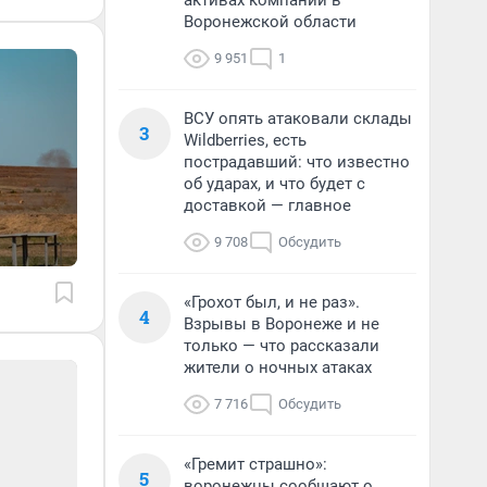
активах компании в
Воронежской области
9 951
1
ВСУ опять атаковали склады
3
Wildberries, есть
пострадавший: что известно
об ударах, и что будет с
доставкой — главное
9 708
Обсудить
«Грохот был, и не раз».
4
Взрывы в Воронеже и не
только — что рассказали
жители о ночных атаках
7 716
Обсудить
«Гремит страшно»:
5
воронежцы сообщают о