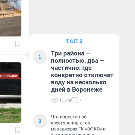
ТОП 5
Три района —
1
полностью, два —
частично: где
конкретно отключат
воду на несколько
дней в Воронеже
13 749
7
Что известно об
2
арестованных топ-
менеджерах ГК «ЭФКО» и