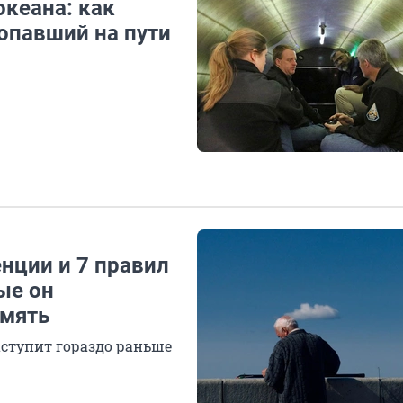
океана: как
опавший на пути
нции и 7 правил
ые он
амять
наступит гораздо раньше