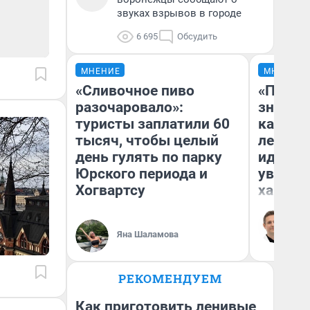
звуках взрывов в городе
6 695
Обсудить
МНЕНИЕ
МНЕНИЕ
«Сливочное пиво
«Посту
разочаровало»:
значит,
туристы заплатили 60
кардиох
тысяч, чтобы целый
летним
день гулять по парку
идею в
Юрского периода и
увольн
Хогвартсу
хамств
Ро
Вы
ле
Яна Шаламова
вм
со
РЕКОМЕНДУЕМ
Как приготовить ленивые