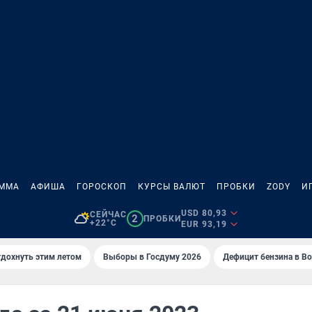
АММА
АФИША
ГОРОСКОП
КУРСЫ ВАЛЮТ
ПРОБКИ
ZODY
И
USD 80,93
СЕЙЧАС
2
ПРОБКИ
+22°C
EUR 93,19
тдохнуть этим летом
Выборы в Госдуму 2026
Дефицит бензина в В