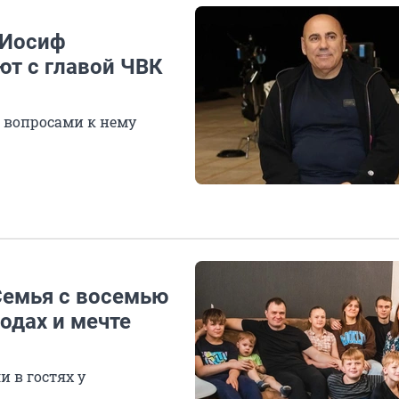
 Иосиф
ют с главой ЧВК
 вопросами к нему
Семья с восемью
одах и мечте
 в гостях у