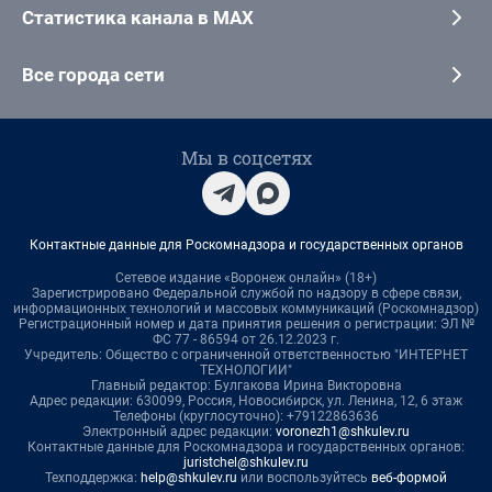
Статистика канала в MAX
Все города сети
Мы в соцсетях
Контактные данные для Роскомнадзора и государственных органов
Сетевое издание «Воронеж онлайн» (18+)
Зарегистрировано Федеральной службой по надзору в сфере связи,
информационных технологий и массовых коммуникаций (Роскомнадзор)
Регистрационный номер и дата принятия решения о регистрации: ЭЛ №
ФС 77 - 86594 от 26.12.2023 г.
Учредитель: Общество с ограниченной ответственностью "ИНТЕРНЕТ
ТЕХНОЛОГИИ"
Главный редактор: Булгакова Ирина Викторовна
Адрес редакции: 630099, Россия, Новосибирск, ул. Ленина, 12, 6 этаж
Телефоны (круглосуточно): +79122863636
Электронный адрес редакции:
voronezh1@shkulev.ru
Контактные данные для Роскомнадзора и государственных органов:
juristchel@shkulev.ru
Техподдержка:
help@shkulev.ru
или воспользуйтесь
веб-формой