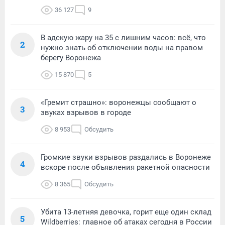
36 127
9
В адскую жару на 35 с лишним часов: всё, что
2
нужно знать об отключении воды на правом
берегу Воронежа
15 870
5
«Гремит страшно»: воронежцы сообщают о
3
звуках взрывов в городе
8 953
Обсудить
Громкие звуки взрывов раздались в Воронеже
4
вскоре после объявления ракетной опасности
8 365
Обсудить
Убита 13-летняя девочка, горит еще один склад
5
Wildberries: главное об атаках сегодня в России