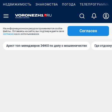
НЕДВИЖИМОСТЬ
ЗНАКОМСТВА
ПОГОДА
ТЕЛЕПРОГРАММА
На информационном ресурсе применяются cookie-
Согласен
файлы. Оставаясь на сайте, вы подтверждаете свое
согласие
на их использование.
Арест топ-менеджеров ЭФКО по делу о мошенничестве
Где отдохну