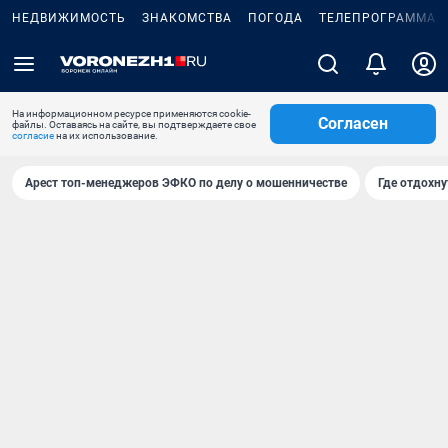
НЕДВИЖИМОСТЬ
ЗНАКОМСТВА
ПОГОДА
ТЕЛЕПРОГРАММА
На информационном ресурсе применяются cookie-
Согласен
файлы. Оставаясь на сайте, вы подтверждаете свое
согласие
на их использование.
Арест топ-менеджеров ЭФКО по делу о мошенничестве
Где отдохну