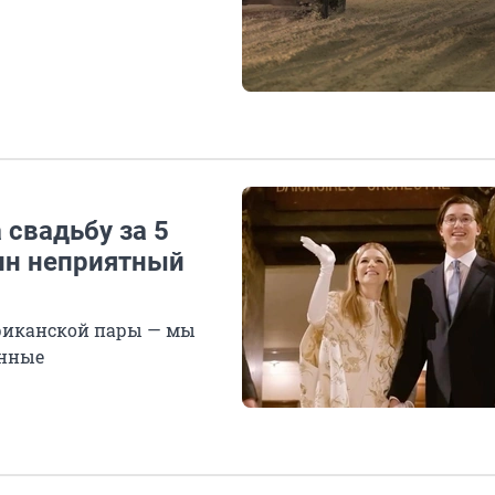
 свадьбу за 5
дин неприятный
ериканской пары — мы
енные