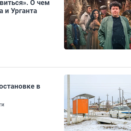
виться». О чем
а и Урганта
остановке в
ти