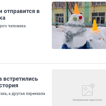
и отправится в
ка
дого человека
а встретились
история
нь, а другая переехала