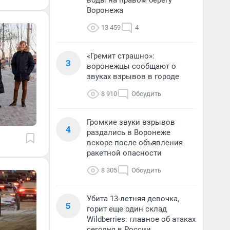
воды на правом берегу
Воронежа
13 459
4
«Гремит страшно»:
3
воронежцы сообщают о
звуках взрывов в городе
8 910
Обсудить
Громкие звуки взрывов
4
раздались в Воронеже
вскоре после объявления
ракетной опасности
8 305
Обсудить
Убита 13-летняя девочка,
5
горит еще один склад
Wildberries: главное об атаках
сегодня в России