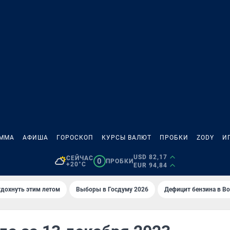
АММА
АФИША
ГОРОСКОП
КУРСЫ ВАЛЮТ
ПРОБКИ
ZODY
И
USD 82,17
СЕЙЧАС
0
ПРОБКИ
+20°C
EUR 94,84
тдохнуть этим летом
Выборы в Госдуму 2026
Дефицит бензина в В