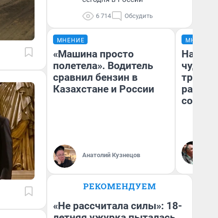
6 714
Обсудить
МНЕНИЕ
МНЕНИЕ
«Машина просто
Наслед
полетела». Водитель
чудом 
сравнил бензин в
трансп
Казахстане и России
разнес
советс
Ол
Бл
Анатолий Кузнецов
вл
би
РЕКОМЕНДУЕМ
«Не рассчитала силы»: 18-
летняя ужурка пыталась