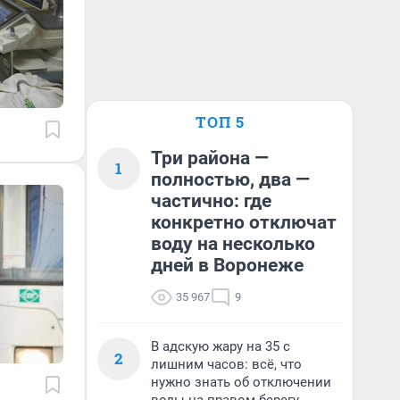
ТОП 5
Три района —
1
полностью, два —
частично: где
конкретно отключат
воду на несколько
дней в Воронеже
35 967
9
В адскую жару на 35 с
2
лишним часов: всё, что
нужно знать об отключении