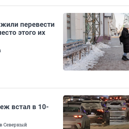
ожили перевести
место этого их
ы
еж встал в 10-
а в Северный