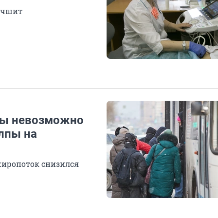
лучшит
сы невозможно
олпы на
ажиропоток снизился