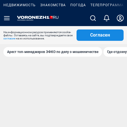
НЕДВИЖИМОСТЬ
ЗНАКОМСТВА
ПОГОДА
ТЕЛЕПРОГРАММА
На информационном ресурсе применяются cookie-
Согласен
файлы. Оставаясь на сайте, вы подтверждаете свое
согласие
на их использование.
Арест топ-менеджеров ЭФКО по делу о мошенничестве
Где отдохну