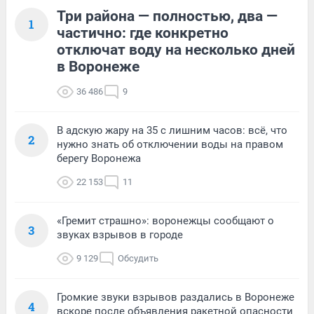
Три района — полностью, два —
1
частично: где конкретно
отключат воду на несколько дней
в Воронеже
36 486
9
В адскую жару на 35 с лишним часов: всё, что
2
нужно знать об отключении воды на правом
берегу Воронежа
22 153
11
«Гремит страшно»: воронежцы сообщают о
3
звуках взрывов в городе
9 129
Обсудить
Громкие звуки взрывов раздались в Воронеже
4
вскоре после объявления ракетной опасности