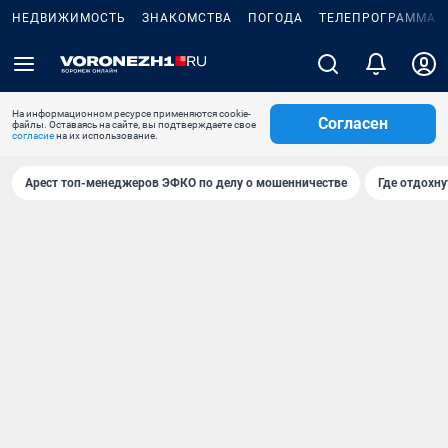
НЕДВИЖИМОСТЬ
ЗНАКОМСТВА
ПОГОДА
ТЕЛЕПРОГРАММА
На информационном ресурсе применяются cookie-
Согласен
файлы. Оставаясь на сайте, вы подтверждаете свое
согласие
на их использование.
Арест топ-менеджеров ЭФКО по делу о мошенничестве
Где отдохну