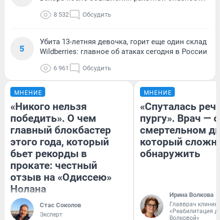
8 532
Обсудить
Убита 13-летняя девочка, горит еще один склад
5
Wildberries: главное об атаках сегодня в России
6 961
Обсудить
МНЕНИЕ
МНЕНИЕ
«Никого нельзя
«Спуталась речь
победить». О чем
пургу». Врач — о
главный блокбастер
смертельном ди
этого года, который
который сложн
бьет рекорды в
обнаружить
прокате: честный
отзыв на «Одиссею»
Нолана
Ирина Волкова
Главврач клиник
Стас Соколов
«Реабилитация д
Эксперт
Волковой»