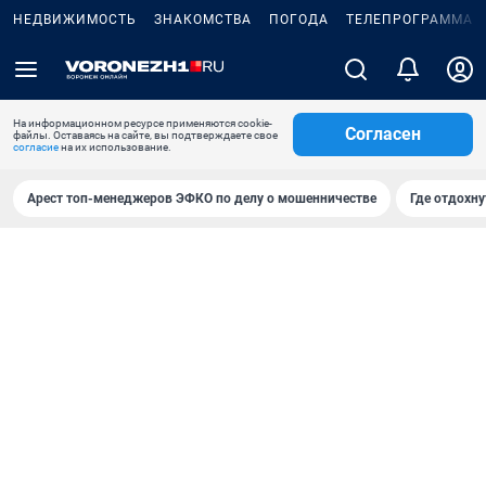
НЕДВИЖИМОСТЬ
ЗНАКОМСТВА
ПОГОДА
ТЕЛЕПРОГРАММА
На информационном ресурсе применяются cookie-
Согласен
файлы. Оставаясь на сайте, вы подтверждаете свое
согласие
на их использование.
Арест топ-менеджеров ЭФКО по делу о мошенничестве
Где отдохну