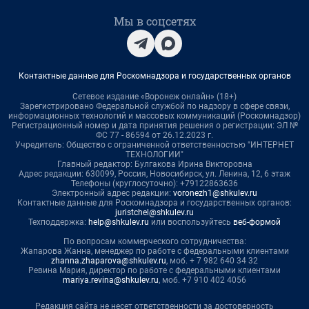
Мы в соцсетях
Контактные данные для Роскомнадзора и государственных органов
Сетевое издание «Воронеж онлайн» (18+)
Зарегистрировано Федеральной службой по надзору в сфере связи,
информационных технологий и массовых коммуникаций (Роскомнадзор)
Регистрационный номер и дата принятия решения о регистрации: ЭЛ №
ФС 77 - 86594 от 26.12.2023 г.
Учредитель: Общество с ограниченной ответственностью "ИНТЕРНЕТ
ТЕХНОЛОГИИ"
Главный редактор: Булгакова Ирина Викторовна
Адрес редакции: 630099, Россия, Новосибирск, ул. Ленина, 12, 6 этаж
Телефоны (круглосуточно): +79122863636
Электронный адрес редакции:
voronezh1@shkulev.ru
Контактные данные для Роскомнадзора и государственных органов:
juristchel@shkulev.ru
Техподдержка:
help@shkulev.ru
или воспользуйтесь
веб-формой
По вопросам коммерческого сотрудничества:
Жапарова Жанна, менеджер по работе с федеральными клиентами
zhanna.zhaparova@shkulev.ru
, моб. + 7 982 640 34 32
Ревина Мария, директор по работе с федеральными клиентами
mariya.revina@shkulev.ru
, моб. +7 910 402 4056
Редакция сайта не несет ответственности за достоверность