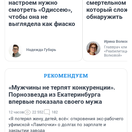
настроем нужно
смертельном д
смотреть «Одиссею»,
который слож
чтобы она не
обнаружить
выглядела как фиаско
Ирина Волкова
Главврач клини
Надежда Губарь
«Реабилитация 
Волковой»
РЕКОМЕНДУЕМ
«Мужчины не терпят конкуренции».
Порнозвезда из Екатеринбурга
впервые показала своего мужа
12 часов
22 552
182
«Я потерял жену, детей, всё»: откровения экс-рабочего
уфимской «Лампочки» о долгах по зарплате и
закрытии завода