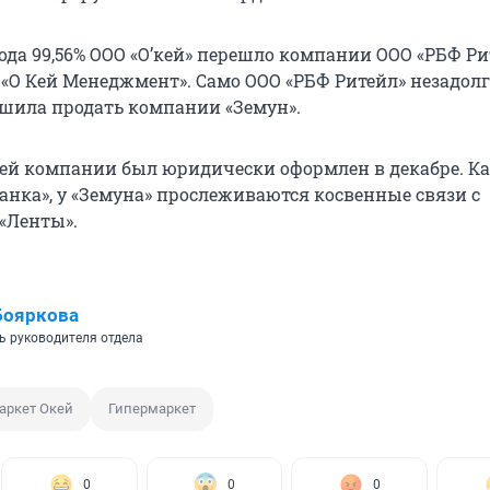
года 99,56% ООО «О’кей» перешло компании ООО «РБФ Ри
у «О Кей Менеджмент». Само ООО «РБФ Ритейл» незадолг
ешила продать компании «Земун».
лей компании был юридически оформлен в декабре. К
нка», у «Земуна» прослеживаются косвенные связи с
«Ленты».
Бояркова
ь руководителя отдела
аркет Окей
Гипермаркет
0
0
0