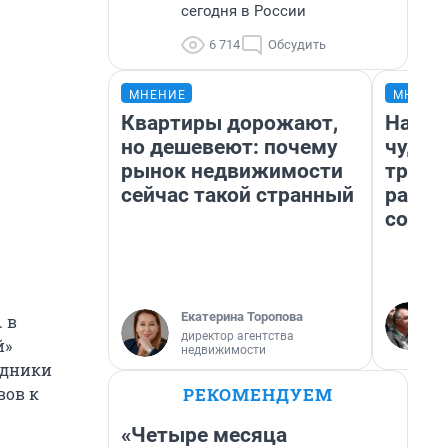
сегодня в России
6 714
Обсудить
МНЕНИЕ
МНЕНИ
Квартиры дорожают,
Насле
но дешевеют: почему
чудом
рынок недвижимости
транс
сейчас такой странный
разне
совет
Екатерина Торопова
 в
директор агентства
й»
недвижимости
едники
РЕКОМЕНДУЕМ
вов к
«Четыре месяца