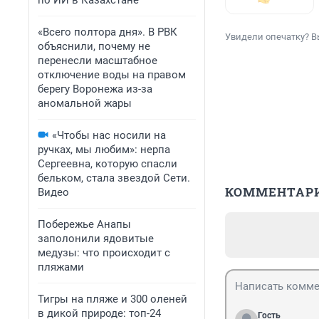
по ИИ в Казахстане
«Всего полтора дня». В РВК
Увидели опечатку? В
объяснили, почему не
перенесли масштабное
отключение воды на правом
берегу Воронежа из-за
аномальной жары
«Чтобы нас носили на
ручках, мы любим»: нерпа
Сергеевна, которую спасли
бельком, стала звездой Сети.
КОММЕНТАР
Видео
Побережье Анапы
заполонили ядовитые
медузы: что происходит с
пляжами
Тигры на пляже и 300 оленей
в дикой природе: топ-24
Гость