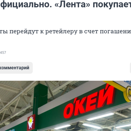
официально. «Лента» покупае
ы перейдут к ретейлеру в счет погашен
457
 комментарий