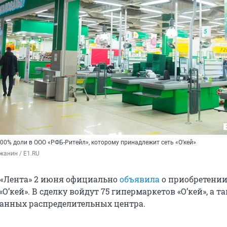
00% доли в ООО «РФБ-Ритейл», которому принадлежит сеть «О’кей»
жанин / E1.RU
 «Лента» 2 июня официально
объявила
о приобретени
О’кей». В сделку войдут 75 гипермаркетов «О’кей», а т
анных распределительных центра.