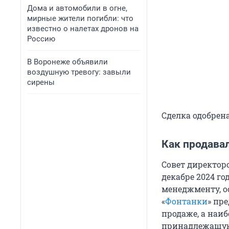
Дома и автомобили в огне,
мирные жители погибли: что
известно о налетах дронов на
Россию
В Воронеже объявили
воздушную тревогу: завыли
сирены
Сделка одобрен
Как продавал
Совет директоро
декабре 2024 го
менеджменту, ос
«
Фонтанки
» пр
продаже, а наи
принадлежащую