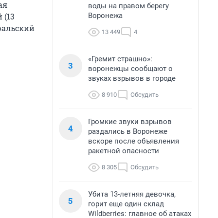
ая
воды на правом берегу
Воронежа
 (13
Уральский
13 449
4
«Гремит страшно»:
3
воронежцы сообщают о
звуках взрывов в городе
8 910
Обсудить
Громкие звуки взрывов
4
раздались в Воронеже
вскоре после объявления
ракетной опасности
8 305
Обсудить
Убита 13-летняя девочка,
5
горит еще один склад
Wildberries: главное об атаках