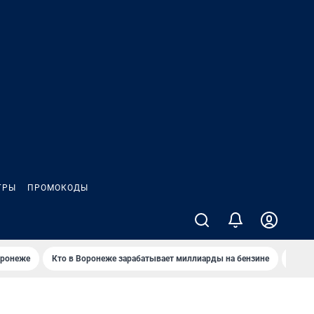
ГРЫ
ПРОМОКОДЫ
оронеже
Кто в Воронеже зарабатывает миллиарды на бензине
Где в