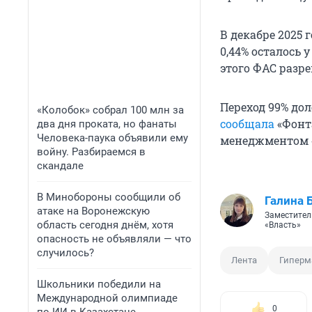
В декабре 2025 
0,44% осталось 
этого ФАС разр
Переход 99% до
«Колобок» собрал 100 млн за
сообщала
«Фонта
два дня проката, но фанаты
Человека-паука объявили ему
менеджментом 
войну. Разбираемся в
скандале
В Минобороны сообщили об
Галина 
атаке на Воронежскую
Заместител
область сегодня днём, хотя
«Власть»
опасность не объявляли — что
случилось?
Лента
Гиперм
Школьники победили на
Международной олимпиаде
0