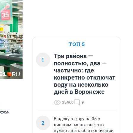
ТОП 5
Три района —
1
полностью, два —
частично: где
конкретно отключат
воду на несколько
дней в Воронеже
35 966
9
и
акже
В адскую жару на 35 с
2
лишним часов: всё, что
нужно знать об отключении