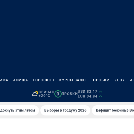
АММА
АФИША
ГОРОСКОП
КУРСЫ ВАЛЮТ
ПРОБКИ
ZODY
И
USD 82,17
СЕЙЧАС
0
ПРОБКИ
+20°C
EUR 94,84
тдохнуть этим летом
Выборы в Госдуму 2026
Дефицит бензина в В