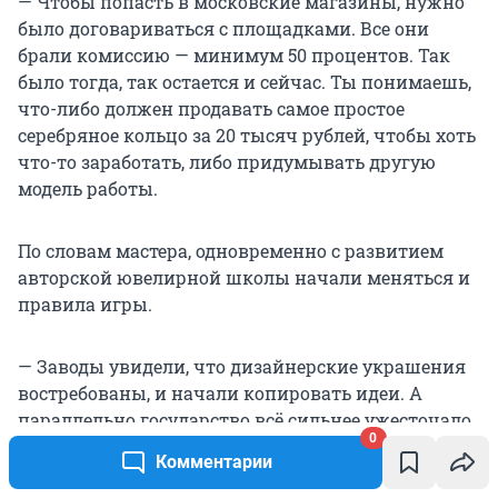
— Чтобы попасть в московские магазины, нужно
было договариваться с площадками. Все они
брали комиссию — минимум 50 процентов. Так
было тогда, так остается и сейчас. Ты понимаешь,
что-либо должен продавать самое простое
серебряное кольцо за 20 тысяч рублей, чтобы хоть
что-то заработать, либо придумывать другую
модель работы.
По словам мастера, одновременно с развитием
авторской ювелирной школы начали меняться и
правила игры.
— Заводы увидели, что дизайнерские украшения
востребованы, и начали копировать идеи. А
параллельно государство всё сильнее ужесточало
0
требования к частным ювелирам, — считает наш
Комментарии
герой. — Просто сделать кольцо и продать его