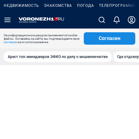
НЕДВИЖИМОСТЬ
ЗНАКОМСТВА
ПОГОДА
ТЕЛЕПРОГРАММА
На информационном ресурсе применяются cookie-
Согласен
файлы. Оставаясь на сайте, вы подтверждаете свое
согласие
на их использование.
Арест топ-менеджеров ЭФКО по делу о мошенничестве
Где отдохну