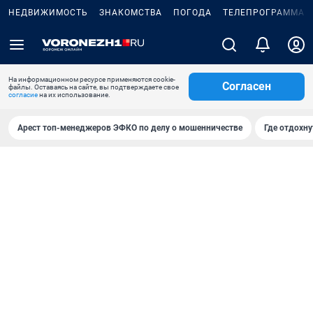
НЕДВИЖИМОСТЬ
ЗНАКОМСТВА
ПОГОДА
ТЕЛЕПРОГРАММА
На информационном ресурсе применяются cookie-
Согласен
файлы. Оставаясь на сайте, вы подтверждаете свое
согласие
на их использование.
Арест топ-менеджеров ЭФКО по делу о мошенничестве
Где отдохну