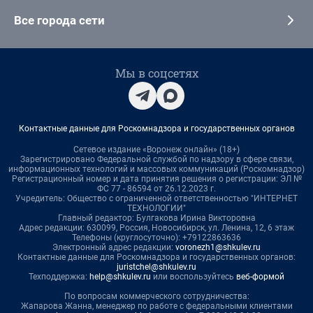
Все города сети
Мы в соцсетях
Контактные данные для Роскомнадзора и государственных органов
Сетевое издание «Воронеж онлайн» (18+)
Зарегистрировано Федеральной службой по надзору в сфере связи,
информационных технологий и массовых коммуникаций (Роскомнадзор)
Регистрационный номер и дата принятия решения о регистрации: ЭЛ №
ФС 77 - 86594 от 26.12.2023 г.
Учредитель: Общество с ограниченной ответственностью "ИНТЕРНЕТ
ТЕХНОЛОГИИ"
Главный редактор: Булгакова Ирина Викторовна
Адрес редакции: 630099, Россия, Новосибирск, ул. Ленина, 12, 6 этаж
Телефоны (круглосуточно): +79122863636
Электронный адрес редакции:
voronezh1@shkulev.ru
Контактные данные для Роскомнадзора и государственных органов:
juristchel@shkulev.ru
Техподдержка:
help@shkulev.ru
или воспользуйтесь
веб-формой
По вопросам коммерческого сотрудничества:
Жапарова Жанна, менеджер по работе с федеральными клиентами