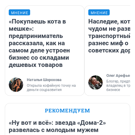
МНЕНИЕ
МНЕНИЕ
«Покупаешь кота в
Наследие, кото
мешке»:
чудом не разва
предприниматель
транспортный 
рассказала, как на
разнес миф о 
самом деле устроен
советских доро
бизнес со складами
дешевых товаров
Олег Арефьев
Наталья Шорохова
Блогер, предпри
Открыла кофейную точку на
владелец в тра
деньги соцразвития
бизнесе
РЕКОМЕНДУЕМ
«Ну вот и всё»: звезда «Дома-2»
развелась с молодым мужем