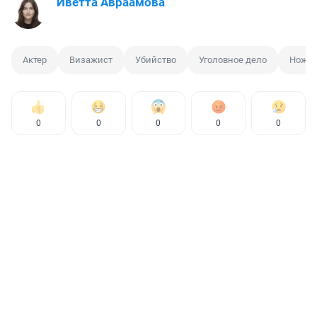
Иветта Авраамова
Актер
Визажист
Убийство
Уголовное дело
Нож
0
0
0
0
0