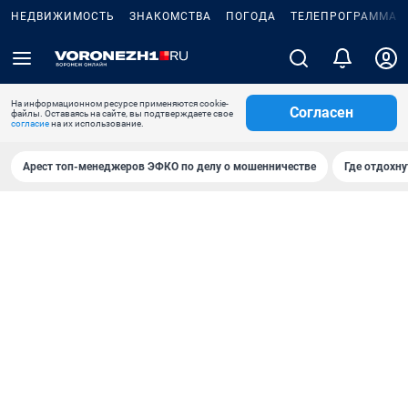
НЕДВИЖИМОСТЬ
ЗНАКОМСТВА
ПОГОДА
ТЕЛЕПРОГРАММА
На информационном ресурсе применяются cookie-
Согласен
файлы. Оставаясь на сайте, вы подтверждаете свое
согласие
на их использование.
Арест топ-менеджеров ЭФКО по делу о мошенничестве
Где отдохну