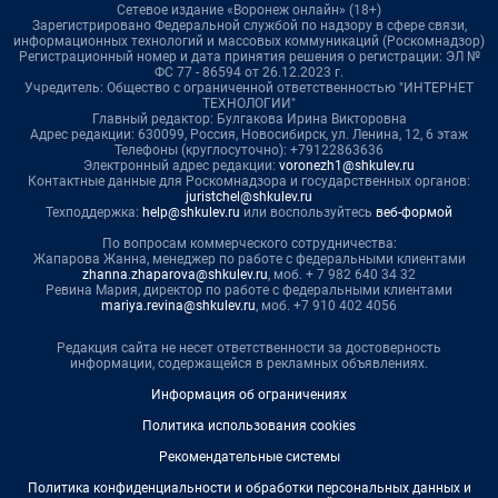
Сетевое издание «Воронеж онлайн» (18+)
Зарегистрировано Федеральной службой по надзору в сфере связи,
информационных технологий и массовых коммуникаций (Роскомнадзор)
Регистрационный номер и дата принятия решения о регистрации: ЭЛ №
ФС 77 - 86594 от 26.12.2023 г.
Учредитель: Общество с ограниченной ответственностью "ИНТЕРНЕТ
ТЕХНОЛОГИИ"
Главный редактор: Булгакова Ирина Викторовна
Адрес редакции: 630099, Россия, Новосибирск, ул. Ленина, 12, 6 этаж
Телефоны (круглосуточно): +79122863636
Электронный адрес редакции:
voronezh1@shkulev.ru
Контактные данные для Роскомнадзора и государственных органов:
juristchel@shkulev.ru
Техподдержка:
help@shkulev.ru
или воспользуйтесь
веб-формой
По вопросам коммерческого сотрудничества:
Жапарова Жанна, менеджер по работе с федеральными клиентами
zhanna.zhaparova@shkulev.ru
, моб. + 7 982 640 34 32
Ревина Мария, директор по работе с федеральными клиентами
mariya.revina@shkulev.ru
, моб. +7 910 402 4056
Редакция сайта не несет ответственности за достоверность
информации, содержащейся в рекламных объявлениях.
Информация об ограничениях
Политика использования cookies
Рекомендательные системы
Политика конфиденциальности и обработки персональных данных и