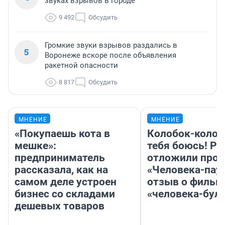
звуках взрывов в городе
9 492
Обсудить
Громкие звуки взрывов раздались в
5
Воронеже вскоре после объявления
ракетной опасности
8 817
Обсудить
МНЕНИЕ
МНЕНИЕ
«Покупаешь кота в
Колобок-колобо
мешке»:
тебя боюсь! Ра
предприниматель
отложили прок
рассказала, как на
«Человека-пау
самом деле устроен
отзыв о фильм
бизнес со складами
«человека-бул
дешевых товаров