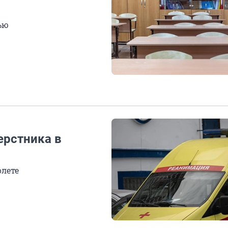
ью
ерстника в
олете