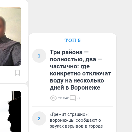
ТОП 5
Три района —
1
полностью, два —
частично: где
конкретно отключат
воду на несколько
дней в Воронеже
25 546
8
«Гремит страшно»:
2
воронежцы сообщают о
звуках взрывов в городе