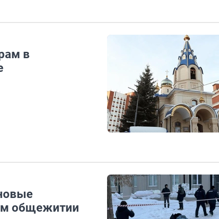
рам в
е
 новые
ком общежитии