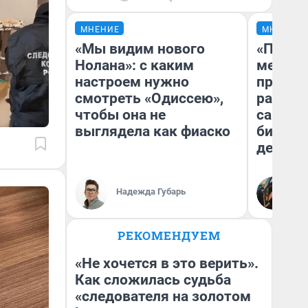
МНЕНИЕ
МНЕНИЕ
«Мы видим нового
«Покуп
Нолана»: с каким
мешке»
настроем нужно
предпр
смотреть «Одиссею»,
рассказ
чтобы она не
самом 
выглядела как фиаско
бизнес
дешевы
На
Надежда Губарь
От
де
РЕКОМЕНДУЕМ
«Не хочется в это верить».
Как сложилась судьба
«следователя на золотом