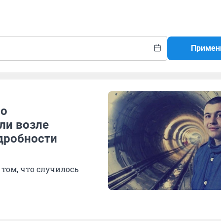
Примен
ло
али возле
дробности
том, что случилось