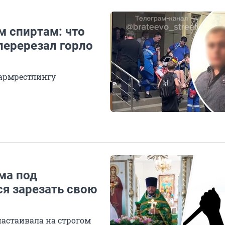
м спиртам: что
перерезал горло
 армрестлингу
ма под
я зарезать свою
настаивала на строгом