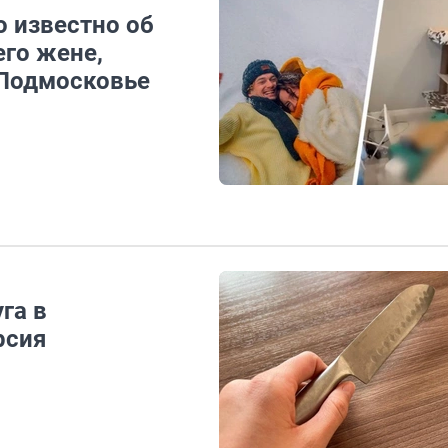
о известно об
его жене,
 Подмосковье
га в
рсия