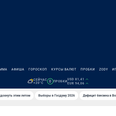
АММА
АФИША
ГОРОСКОП
КУРСЫ ВАЛЮТ
ПРОБКИ
ZODY
И
USD 81,41
СЕЙЧАС
0
ПРОБКИ
+20°C
EUR 94,06
тдохнуть этим летом
Выборы в Госдуму 2026
Дефицит бензина в В