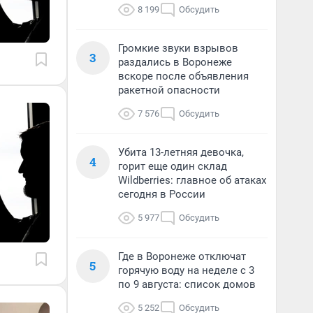
8 199
Обсудить
Громкие звуки взрывов
3
раздались в Воронеже
вскоре после объявления
ракетной опасности
7 576
Обсудить
Убита 13-летняя девочка,
4
горит еще один склад
Wildberries: главное об атаках
сегодня в России
5 977
Обсудить
Где в Воронеже отключат
5
горячую воду на неделе с 3
по 9 августа: список домов
5 252
Обсудить