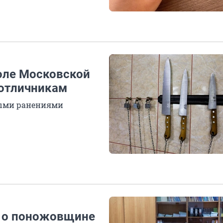
оле Московской
 отличникам
выми ранениями
и о поножовщине