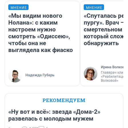
МНЕНИЕ
МНЕНИЕ
«Мы видим нового
«Спуталась реч
Нолана»: с каким
пургу». Врач — 
настроем нужно
смертельном д
смотреть «Одиссею»,
который слож
чтобы она не
обнаружить
выглядела как фиаско
Ирина Волкова
Главврач клини
Надежда Губарь
«Реабилитация 
Волковой»
РЕКОМЕНДУЕМ
«Ну вот и всё»: звезда «Дома-2»
развелась с молодым мужем