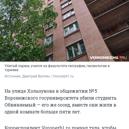
Убитый парень учился на факультете географии, геоэкологии и
туризма
Источник: 
Дмитрий Волгин / Voronezh1.ru
На улице Хользунова в общежитии № 5
Воронежского госуниверситета убили студента.
Обвиняемый — его же сосед, вместе они жили в
одной комнате больше пяти лет.
Корреспондент Voronezh1.ru поехал туда, чтобы