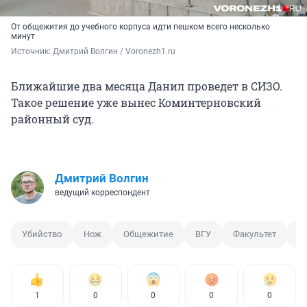
От общежития до учебного корпуса идти пешком всего несколько
минут
Источник: 
Дмитрий Волгин / Voronezh1.ru
Ближайшие два месяца Данил проведет в СИЗО.
Такое решение уже вынес Коминтерновский
районный суд.
Дмитрий Волгин
ведущий корреспондент
Убийство
Нож
Общежитие
ВГУ
Факультет
Д
1
0
0
0
0