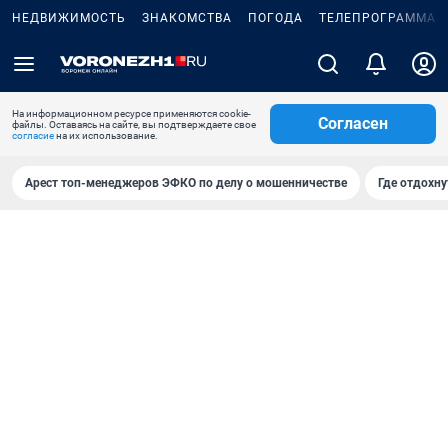
НЕДВИЖИМОСТЬ
ЗНАКОМСТВА
ПОГОДА
ТЕЛЕПРОГРАММА
На информационном ресурсе применяются cookie-
Согласен
файлы. Оставаясь на сайте, вы подтверждаете свое
согласие
на их использование.
Арест топ-менеджеров ЭФКО по делу о мошенничестве
Где отдохну