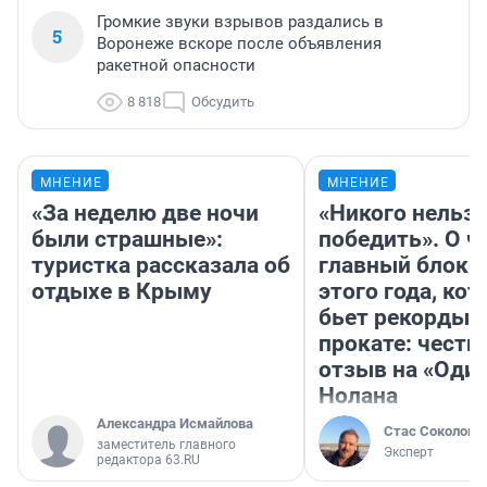
Громкие звуки взрывов раздались в
5
Воронеже вскоре после объявления
ракетной опасности
8 818
Обсудить
МНЕНИЕ
МНЕНИЕ
«За неделю две ночи
«Никого нельз
были страшные»:
победить». О ч
туристка рассказала об
главный блокб
отдыхе в Крыму
этого года, ко
бьет рекорды 
прокате: честн
отзыв на «Оди
Нолана
Александра Исмайлова
Стас Соколов
заместитель главного
Эксперт
редактора 63.RU