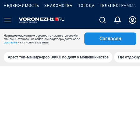
НЕДВИЖИМОСТЬ
ЗНАКОМСТВА
ПОГОДА
ТЕЛЕПРОГРАММА
На информационном ресурсе применяются cookie-
Согласен
файлы. Оставаясь на сайте, вы подтверждаете свое
согласие
на их использование.
Арест топ-менеджеров ЭФКО по делу о мошенничестве
Где отдохну