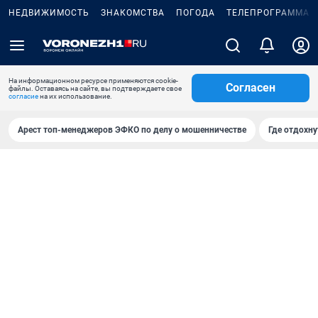
НЕДВИЖИМОСТЬ
ЗНАКОМСТВА
ПОГОДА
ТЕЛЕПРОГРАММА
На информационном ресурсе применяются cookie-
Согласен
файлы. Оставаясь на сайте, вы подтверждаете свое
согласие
на их использование.
Арест топ-менеджеров ЭФКО по делу о мошенничестве
Где отдохну