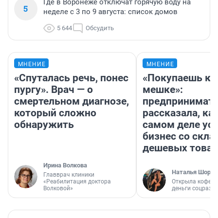
Где в Воронеже отключат горячую воду на
5
неделе с 3 по 9 августа: список домов
5 644
Обсудить
МНЕНИЕ
МНЕНИЕ
«Спуталась речь, понес
«Покупаешь ко
пургу». Врач — о
мешке»:
смертельном диагнозе,
предпринимат
который сложно
рассказала, как
обнаружить
самом деле ус
бизнес со скл
дешевых това
Ирина Волкова
Наталья Шорох
Главврач клиники
«Реабилитация доктора
Открыла кофейн
Волковой»
деньги соцразв