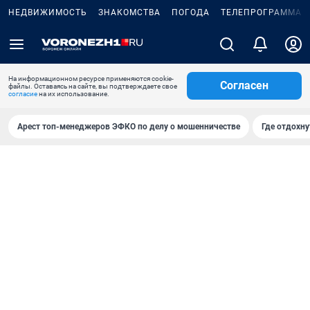
НЕДВИЖИМОСТЬ
ЗНАКОМСТВА
ПОГОДА
ТЕЛЕПРОГРАММА
На информационном ресурсе применяются cookie-
Согласен
файлы. Оставаясь на сайте, вы подтверждаете свое
согласие
на их использование.
Арест топ-менеджеров ЭФКО по делу о мошенничестве
Где отдохну