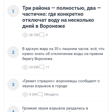
Три района — полностью, два —
1
частично: где конкретно
отключат воду на несколько
дней в Воронеже
36 720
9
В адскую жару на 35 с лишним часов: всё, что
2
нужно знать об отключении воды на правом
берегу Воронежа
23 535
11
«Гремит страшно»: воронежцы сообщают о
3
звуках взрывов в городе
9 339
Обсудить
Громкие звуки взрывов раздались в
4