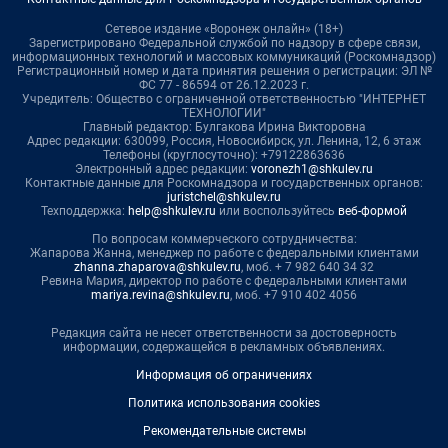
Сетевое издание «Воронеж онлайн» (18+)
Зарегистрировано Федеральной службой по надзору в сфере связи,
информационных технологий и массовых коммуникаций (Роскомнадзор)
Регистрационный номер и дата принятия решения о регистрации: ЭЛ №
ФС 77 - 86594 от 26.12.2023 г.
Учредитель: Общество с ограниченной ответственностью "ИНТЕРНЕТ
ТЕХНОЛОГИИ"
Главный редактор: Булгакова Ирина Викторовна
Адрес редакции: 630099, Россия, Новосибирск, ул. Ленина, 12, 6 этаж
Телефоны (круглосуточно): +79122863636
Электронный адрес редакции:
voronezh1@shkulev.ru
Контактные данные для Роскомнадзора и государственных органов:
juristchel@shkulev.ru
Техподдержка:
help@shkulev.ru
или воспользуйтесь
веб-формой
По вопросам коммерческого сотрудничества:
Жапарова Жанна, менеджер по работе с федеральными клиентами
zhanna.zhaparova@shkulev.ru
, моб. + 7 982 640 34 32
Ревина Мария, директор по работе с федеральными клиентами
mariya.revina@shkulev.ru
, моб. +7 910 402 4056
Редакция сайта не несет ответственности за достоверность
информации, содержащейся в рекламных объявлениях.
Информация об ограничениях
Политика использования cookies
Рекомендательные системы