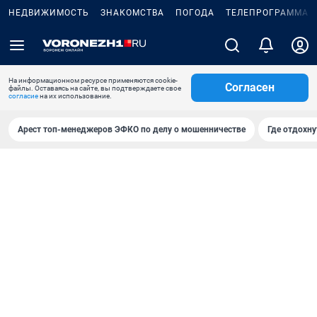
НЕДВИЖИМОСТЬ
ЗНАКОМСТВА
ПОГОДА
ТЕЛЕПРОГРАММА
На информационном ресурсе применяются cookie-
Согласен
файлы. Оставаясь на сайте, вы подтверждаете свое
согласие
на их использование.
Арест топ-менеджеров ЭФКО по делу о мошенничестве
Где отдохну