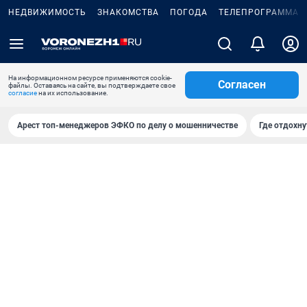
НЕДВИЖИМОСТЬ
ЗНАКОМСТВА
ПОГОДА
ТЕЛЕПРОГРАММА
На информационном ресурсе применяются cookie-
Согласен
файлы. Оставаясь на сайте, вы подтверждаете свое
согласие
на их использование.
Арест топ-менеджеров ЭФКО по делу о мошенничестве
Где отдохну