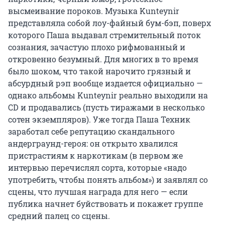
высмеивание пороков. Музыка Kunteynir
представляла собой лоу-файный бум-бэп, поверх
которого Паша выдавал стремительный поток
сознания, зачастую плохо рифмованный и
откровенно безумный. Для многих в то время
было шоком, что такой нарочито грязный и
абсурдный рэп вообще издается официально —
однако альбомы Kunteynir реально выходили на
CD и продавались (пусть тиражами в несколько
сотен экземпляров). Уже тогда Паша Техник
заработал себе репутацию скандального
андерграунд-героя: он открыто хвалился
пристрастиям к наркотикам (в первом же
интервью перечислял сорта, которые «надо
употребить, чтобы понять альбом») и заявлял со
сцены, что лучшая награда для него — если
публика начнет буйствовать и покажет группе
средний палец со сцены.