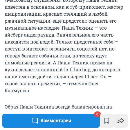
известен в основном, как ютуб-приколист, мастер
импровизации, красиво стелящий в любой
ржачной ситуации, еще предстоит оценить его
музыкальное наследие. Паша Техник — это
айсберг андеграунда. Значительная его часть
находится под водой. Только представьте себе —
доступ в интернет ограничен, соцсетей нет, по
городу бегают собачьи стаи, по телеку идут
помойные реалити. А Паша Техник прямо на
кухне делает эталонный lo-fi hip hop, до которого
люди смогли дойти только через 10 лет. Он —
герой нашего времени», — отмечал Олег
Кармунин.
Образ Паши Техника всегда балансировал на
грани шутовства и бунта. Со времён первых
0
концертов в маске гориллы (идея, подсмотренная
Комментарии
у рок-группы Slipknot) он позиционировал себя