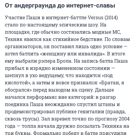
От андерграунда до интернет-славы
Участие Паши в интернет-баттле Versus (2014)
стало по-настоящему эпическим шоу. На
площадке, где обычно состязались модные МС,
Техник явился как стихийное бедствие. По словам
организаторов, он поставил лишь одно условие —
хотел батлить «женщину или инвалида». В итоге
ему выбрали рэпера Брола. На запись батла Паша
прибыл в изрядно измененном состоянии —
шепнул в ухо ведущему, что находится «под
кислотой», а затем и вовсе признался: «Братан, я
обосрался» перед выходом на сцену. Дальше
начался перформанс вне категорий: в разгар
поединка Паша неожиданно спустил штаны и
продемонстрировал публике гениталии (правда,
сквозь трусы). Зал взревел точно по прогнозу 2004
года — толпа начала дружно посылать Техника на
три буквы. Формально победу в батле присудили