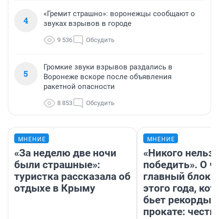
«Гремит страшно»: воронежцы сообщают о
4
звуках взрывов в городе
9 536
Обсудить
Громкие звуки взрывов раздались в
5
Воронеже вскоре после объявления
ракетной опасности
8 853
Обсудить
МНЕНИЕ
МНЕНИЕ
«За неделю две ночи
«Никого нельз
были страшные»:
победить». О ч
туристка рассказала об
главный блокб
отдыхе в Крыму
этого года, ко
бьет рекорды 
прокате: честн