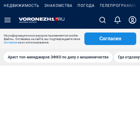
НЕДВИЖИМОСТЬ
ЗНАКОМСТВА
ПОГОДА
ТЕЛЕПРОГРАММА
На информационном ресурсе применяются cookie-
Согласен
файлы. Оставаясь на сайте, вы подтверждаете свое
согласие
на их использование.
Арест топ-менеджеров ЭФКО по делу о мошенничестве
Где отдохну