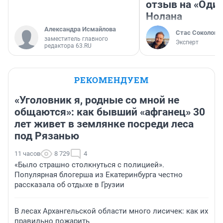
отзыв на «Оди
Нолана
Александра Исмайлова
Стас Соколов
заместитель главного
Эксперт
редактора 63.RU
РЕКОМЕНДУЕМ
«Уголовник я, родные со мной не
общаются»: как бывший «афганец» 30
лет живет в землянке посреди леса
под Рязанью
11 часов
8 729
4
«Было страшно столкнуться с полицией».
Популярная блогерша из Екатеринбурга честно
рассказала об отдыхе в Грузии
В лесах Архангельской области много лисичек: как их
правильно пожарить