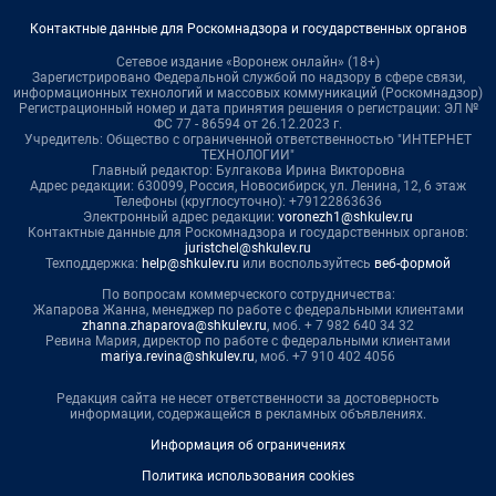
Контактные данные для Роскомнадзора и государственных органов
Сетевое издание «Воронеж онлайн» (18+)
Зарегистрировано Федеральной службой по надзору в сфере связи,
информационных технологий и массовых коммуникаций (Роскомнадзор)
Регистрационный номер и дата принятия решения о регистрации: ЭЛ №
ФС 77 - 86594 от 26.12.2023 г.
Учредитель: Общество с ограниченной ответственностью "ИНТЕРНЕТ
ТЕХНОЛОГИИ"
Главный редактор: Булгакова Ирина Викторовна
Адрес редакции: 630099, Россия, Новосибирск, ул. Ленина, 12, 6 этаж
Телефоны (круглосуточно): +79122863636
Электронный адрес редакции:
voronezh1@shkulev.ru
Контактные данные для Роскомнадзора и государственных органов:
juristchel@shkulev.ru
Техподдержка:
help@shkulev.ru
или воспользуйтесь
веб-формой
По вопросам коммерческого сотрудничества:
Жапарова Жанна, менеджер по работе с федеральными клиентами
zhanna.zhaparova@shkulev.ru
, моб. + 7 982 640 34 32
Ревина Мария, директор по работе с федеральными клиентами
mariya.revina@shkulev.ru
, моб. +7 910 402 4056
Редакция сайта не несет ответственности за достоверность
информации, содержащейся в рекламных объявлениях.
Информация об ограничениях
Политика использования cookies