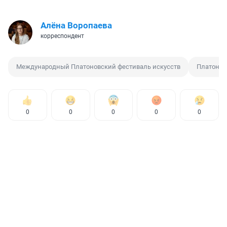
Алёна Воропаева
корреспондент
Международный Платоновский фестиваль искусств
Платонов
0
0
0
0
0