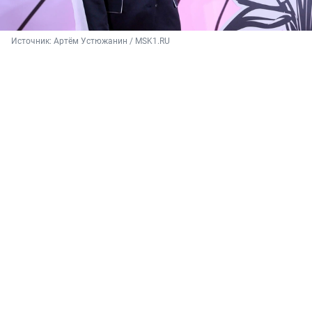
Источник: 
Артём Устюжанин / MSK1.RU