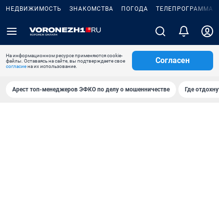
НЕДВИЖИМОСТЬ
ЗНАКОМСТВА
ПОГОДА
ТЕЛЕПРОГРАММА
На информационном ресурсе применяются cookie-
Согласен
файлы. Оставаясь на сайте, вы подтверждаете свое
согласие
на их использование.
Арест топ-менеджеров ЭФКО по делу о мошенничестве
Где отдохну