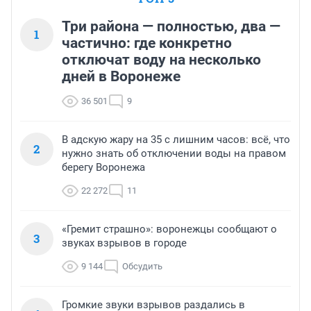
Три района — полностью, два —
1
частично: где конкретно
отключат воду на несколько
дней в Воронеже
36 501
9
В адскую жару на 35 с лишним часов: всё, что
2
нужно знать об отключении воды на правом
берегу Воронежа
22 272
11
«Гремит страшно»: воронежцы сообщают о
3
звуках взрывов в городе
9 144
Обсудить
Громкие звуки взрывов раздались в