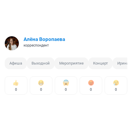
Алёна Воропаева
корреспондент
Афиша
Выходной
Мероприятие
Концерт
Ирина 
0
0
0
0
0