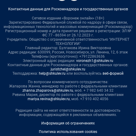
Контактные данные для Роскомнадзора и государственных органов
Сетевое издание «Воронеж онлайн» (18+)
Зарегистрировано Федеральной службой по надзору в сфере связи,
информационных технологий и массовых коммуникаций (Роскомнадзор)
Регистрационный номер и дата принятия решения о регистрации: ЭЛ №
ФС 77 - 86594 от 26.12.2023 г.
Учредитель: Общество с ограниченной ответственностью "ИНТЕРНЕТ
ТЕХНОЛОГИИ"
Главный редактор: Булгакова Ирина Викторовна
Адрес редакции: 630099, Россия, Новосибирск, ул. Ленина, 12, 6 этаж
Телефоны (круглосуточно): +79122863636
Электронный адрес редакции:
voronezh1@shkulev.ru
Контактные данные для Роскомнадзора и государственных органов:
juristchel@shkulev.ru
Техподдержка:
help@shkulev.ru
или воспользуйтесь
веб-формой
По вопросам коммерческого сотрудничества:
Жапарова Жанна, менеджер по работе с федеральными клиентами
zhanna.zhaparova@shkulev.ru
, моб. + 7 982 640 34 32
Ревина Мария, директор по работе с федеральными клиентами
mariya.revina@shkulev.ru
, моб. +7 910 402 4056
Редакция сайта не несет ответственности за достоверность
информации, содержащейся в рекламных объявлениях.
Информация об ограничениях
Политика использования cookies