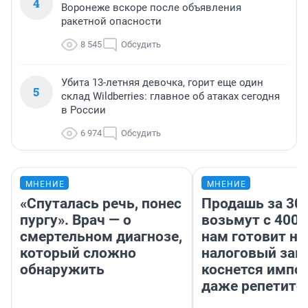
4
Воронеже вскоре после объявления
ракетной опасности
8 545
Обсудить
Убита 13-летняя девочка, горит еще один
5
склад Wildberries: главное об атаках сегодня
в России
6 974
Обсудить
МНЕНИЕ
МНЕНИЕ
«Спуталась речь, понес
Продашь за 300
пургу». Врач — о
возьмут с 4000
смертельном диагнозе,
нам готовит н
который сложно
налоговый зако
обнаружить
коснется импор
даже репетито