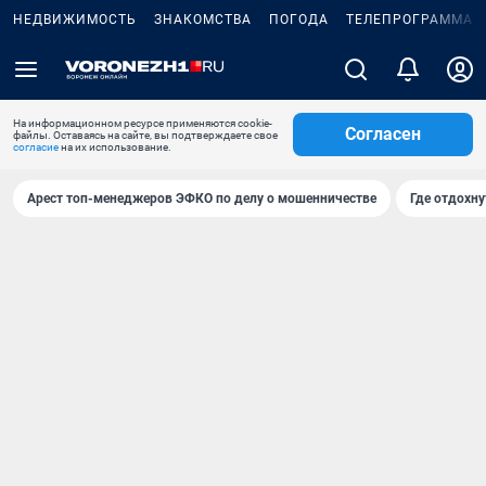
НЕДВИЖИМОСТЬ
ЗНАКОМСТВА
ПОГОДА
ТЕЛЕПРОГРАММА
На информационном ресурсе применяются cookie-
Согласен
файлы. Оставаясь на сайте, вы подтверждаете свое
согласие
на их использование.
Арест топ-менеджеров ЭФКО по делу о мошенничестве
Где отдохну