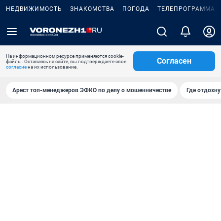
НЕДВИЖИМОСТЬ
ЗНАКОМСТВА
ПОГОДА
ТЕЛЕПРОГРАММА
На информационном ресурсе применяются cookie-
Согласен
файлы. Оставаясь на сайте, вы подтверждаете свое
согласие
на их использование.
Арест топ-менеджеров ЭФКО по делу о мошенничестве
Где отдохну