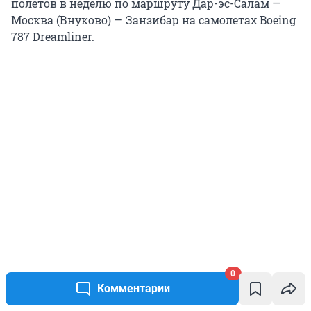
полетов в неделю по маршруту Дар-эс-Салам —
Москва (Внуково) — Занзибар на самолетах Boeing
787 Dreamliner.
0
Комментарии
С Эвереста спустят тело загадочно