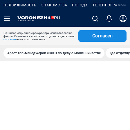
НЕДВИЖИМОСТЬ
ЗНАКОМСТВА
ПОГОДА
ТЕЛЕПРОГРАММА
На информационном ресурсе применяются cookie-
Согласен
файлы. Оставаясь на сайте, вы подтверждаете свое
согласие
на их использование.
Арест топ-менеджеров ЭФКО по делу о мошенничестве
Где отдохну