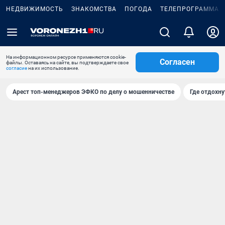
НЕДВИЖИМОСТЬ
ЗНАКОМСТВА
ПОГОДА
ТЕЛЕПРОГРАММА
На информационном ресурсе применяются cookie-
Согласен
файлы. Оставаясь на сайте, вы подтверждаете свое
согласие
на их использование.
Арест топ-менеджеров ЭФКО по делу о мошенничестве
Где отдохну