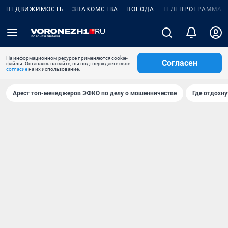
НЕДВИЖИМОСТЬ
ЗНАКОМСТВА
ПОГОДА
ТЕЛЕПРОГРАММА
На информационном ресурсе применяются cookie-
Согласен
файлы. Оставаясь на сайте, вы подтверждаете свое
согласие
на их использование.
Арест топ-менеджеров ЭФКО по делу о мошенничестве
Где отдохну