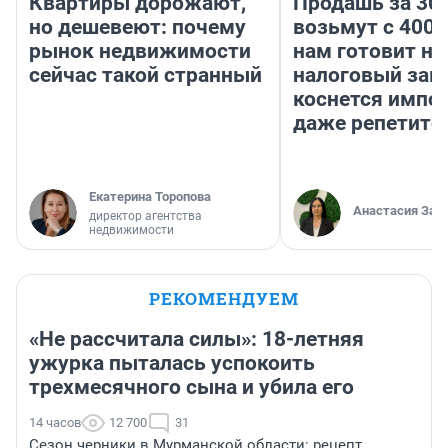
Квартиры дорожают,
Продашь за 300
но дешевеют: почему
возьмут с 4000
рынок недвижимости
нам готовит н
сейчас такой странный
налоговый зако
коснется импор
даже репетито
Екатерина Торопова
Анастасия Зав
директор агентства
недвижимости
РЕКОМЕНДУЕМ
«Не рассчитала силы»: 18-летняя
ужурка пыталась успокоить
трехмесячного сына и убила его
14 часов
12 700
31
Сезон черники в Мурманской области: рецепт