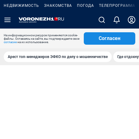
НЕДВИЖИМОСТЬ
ЗНАКОМСТВА
ПОГОДА
ТЕЛЕПРОГРАММА
На информационном ресурсе применяются cookie-
Согласен
файлы. Оставаясь на сайте, вы подтверждаете свое
согласие
на их использование.
Арест топ-менеджеров ЭФКО по делу о мошенничестве
Где отдохну