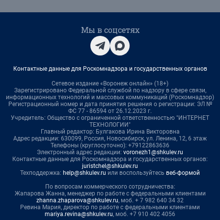
Мы в соцсетях
Контактные данные для Роскомнадзора и государственных органов
Сетевое издание «Воронеж онлайн» (18+)
Зарегистрировано Федеральной службой по надзору в сфере связи,
информационных технологий и массовых коммуникаций (Роскомнадзор)
Регистрационный номер и дата принятия решения о регистрации: ЭЛ №
ФС 77 - 86594 от 26.12.2023 г.
Учредитель: Общество с ограниченной ответственностью "ИНТЕРНЕТ
ТЕХНОЛОГИИ"
Главный редактор: Булгакова Ирина Викторовна
Адрес редакции: 630099, Россия, Новосибирск, ул. Ленина, 12, 6 этаж
Телефоны (круглосуточно): +79122863636
Электронный адрес редакции:
voronezh1@shkulev.ru
Контактные данные для Роскомнадзора и государственных органов:
juristchel@shkulev.ru
Техподдержка:
help@shkulev.ru
или воспользуйтесь
веб-формой
По вопросам коммерческого сотрудничества:
Жапарова Жанна, менеджер по работе с федеральными клиентами
zhanna.zhaparova@shkulev.ru
, моб. + 7 982 640 34 32
Ревина Мария, директор по работе с федеральными клиентами
mariya.revina@shkulev.ru
, моб. +7 910 402 4056