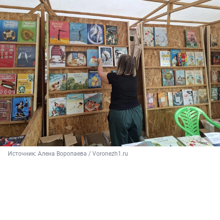
Источник: 
Алена Воропаева / Voronezh1.ru