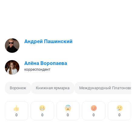
Андрей Пашинский
Алёна Воропаева
корреспондент
Воронеж
Книжная ярмарка
Международный Платоновски
0
0
0
0
0