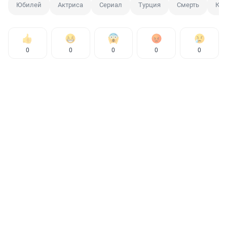
Юбилей
Актриса
Сериал
Турция
Смерть
Кул
0
0
0
0
0