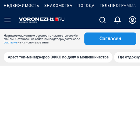
НЕДВИЖИМОСТЬ
ЗНАКОМСТВА
ПОГОДА
ТЕЛЕПРОГРАММА
На информационном ресурсе применяются cookie-
Согласен
файлы. Оставаясь на сайте, вы подтверждаете свое
согласие
на их использование.
Арест топ-менеджеров ЭФКО по делу о мошенничестве
Где отдохну