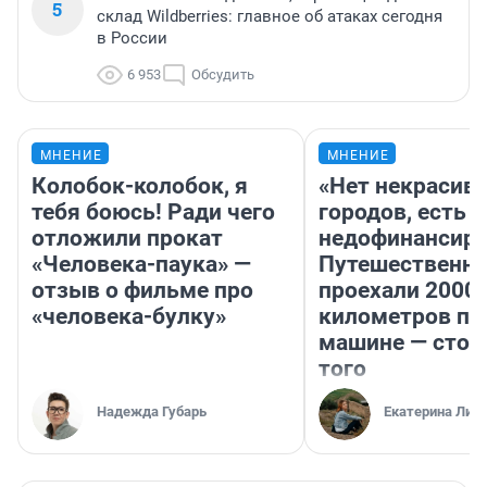
5
склад Wildberries: главное об атаках сегодня
в России
6 953
Обсудить
МНЕНИЕ
МНЕНИЕ
Колобок-колобок, я
«Нет некрасив
тебя боюсь! Ради чего
городов, есть
отложили прокат
недофинансиро
«Человека-паука» —
Путешественн
отзыв о фильме про
проехали 2000
«человека-булку»
километров по 
машине — стои
того
Надежда Губарь
Екатерина Лит