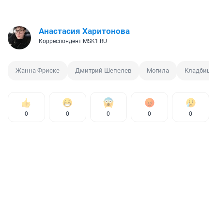
Анастасия Харитонова
Корреспондент MSK1.RU
Жанна Фриске
Дмитрий Шепелев
Могила
Кладбище
0
0
0
0
0