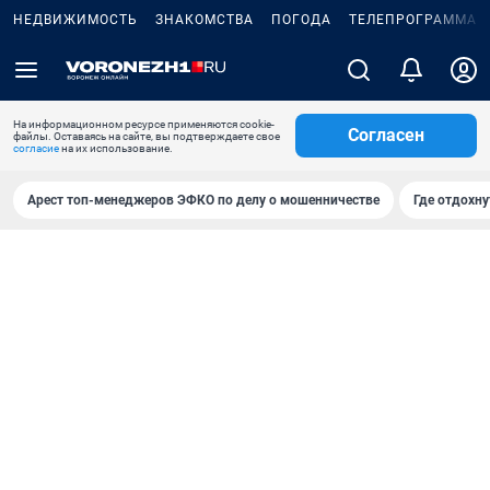
НЕДВИЖИМОСТЬ
ЗНАКОМСТВА
ПОГОДА
ТЕЛЕПРОГРАММА
На информационном ресурсе применяются cookie-
Согласен
файлы. Оставаясь на сайте, вы подтверждаете свое
согласие
на их использование.
Арест топ-менеджеров ЭФКО по делу о мошенничестве
Где отдохну